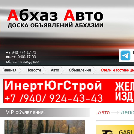
+7 940 774-17-71
пн-пт: 9:00-17:00
сб, вс - выходные
Главная
Новости
Авто
Объявления
Отели и гостиниц
легк
VIP объявления
Авто