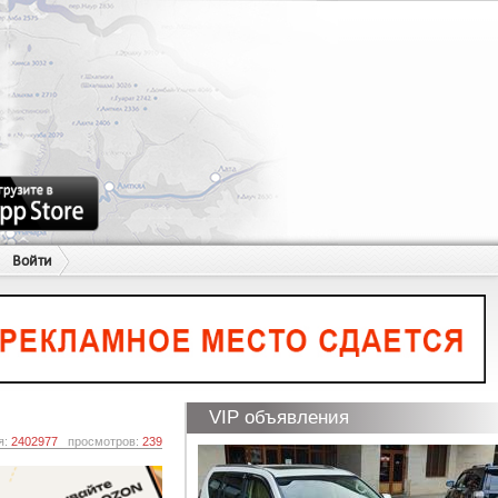
Войти
VIP объявления
я:
2402977
просмотров:
239