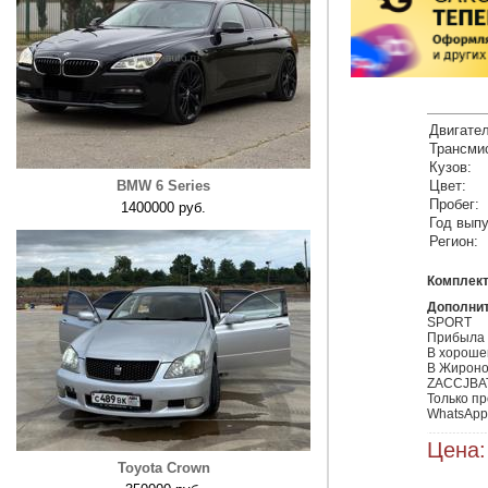
Двигател
Трансми
Кузов:
BMW 6 Series
Цвет:
Пробег:
1400000 руб.
Год выпу
Регион:
Комплект
Дополни
SPORT

Прибыла 
В хороше
В Жироно
ZACCJBA
Только пр
Цена:
Toyota Crown