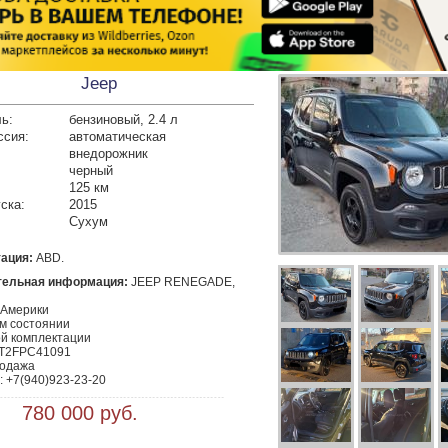
Jeep
ь:
бензиновый, 2.4 л
ссия:
автоматическая
внедорожник
черный
125 км
ска:
2015
Сухум
ация:
ABD.
тельная информация:
 JEEP RENEGADE, 
Америки

м состоянии

й комплектации

T2FPC41091

одажа

 780 000 руб.