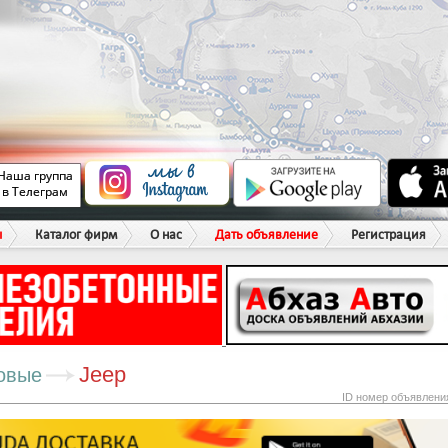
ы
Каталог фирм
О нас
Дать объявление
Регистрация
Jeep
овые
ID номер объявлени