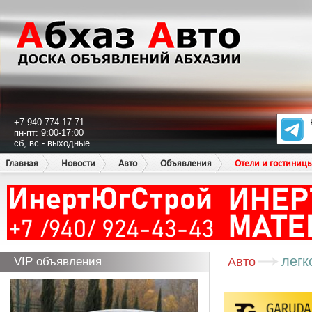
+7 940 774-17-71
пн-пт: 9:00-17:00
сб, вс - выходные
Главная
Новости
Авто
Объявления
Отели и гостиниц
легк
VIP объявления
Авто