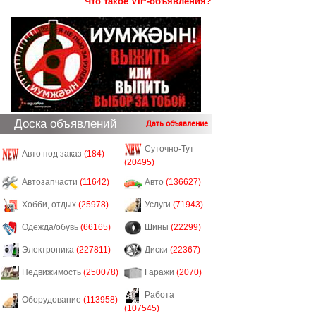
Что такое VIP-объявления?
Доска объявлений
Дать объявление
Суточно-Тут
Авто под заказ
(184)
(20495)
Автозапчасти
(11642)
Авто
(136627)
Хобби, отдых
(25978)
Услуги
(71943)
Одежда/обувь
(66165)
Шины
(22299)
Электроника
(227811)
Диски
(22367)
Недвижимость
(250078)
Гаражи
(2070)
Работа
Оборудование
(113958)
(107545)