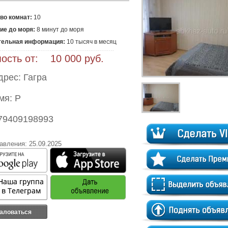
во комнат:
10
ие до моря:
8 минут до моря
тельная информация:
 10 тысяч в месяц 
ость от: 10 000 руб.
дрес: Гагра
мя: Р
79409198993
авления: 25.09.2025
аловаться