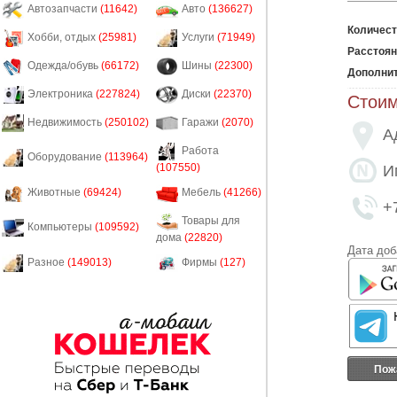
Автозапчасти
(11642)
Авто
(136627)
Количест
Хобби, отдых
(25981)
Услуги
(71949)
Расстоян
Одежда/обувь
(66172)
Шины
(22300)
Дополни
Электроника
(227824)
Диски
(22370)
Стоим
Недвижимость
(250102)
Гаражи
(2070)
А
Работа
Оборудование
(113964)
(107550)
И
Животные
(69424)
Мебель
(41266)
+
Товары для
Компьютеры
(109592)
дома
(22820)
Дата доб
Разное
(149013)
Фирмы
(127)
Пож