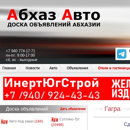
+7 940 774-17-71
пн-пт: 9:00-17:00
сб, вс - выходные
Главная
Новости
Авто
Объявления
Отели и гостиниц
Гагра
Доска объявлений
Дать объявление
Суточно-Тут
Авто под заказ
(184)
Сд
(20498)