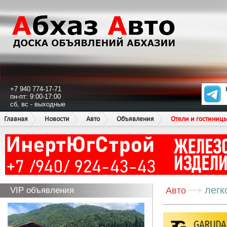
+7 940 774-17-71
пн-пт: 9:00-17:00
сб, вс - выходные
Главная
Новости
Авто
Объявления
Отели и гостиниц
легк
VIP объявления
Авто