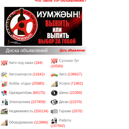
Что такое VIP-объявления?
Доска объявлений
Дать объявление
Суточно-Тут
Авто под заказ
(184)
(20500)
Автозапчасти
(11642)
Авто
(136627)
Хобби, отдых
(25985)
Услуги
(71962)
Одежда/обувь
(66175)
Шины
(22300)
Электроника
(227859)
Диски
(22370)
Недвижимость
(250134)
Гаражи
(2070)
Работа
Оборудование
(113966)
(107562)