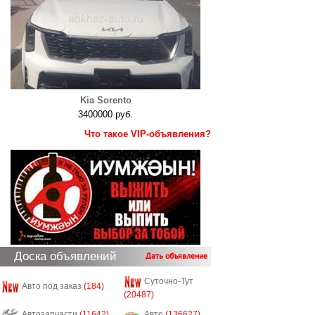
Kia Sorento
3400000 руб.
Что такое VIP-объявления?
Доска объявлений
Дать объявление
Суточно-Тут
Авто под заказ
(184)
(20487)
Автозапчасти
(11642)
Авто
(136627)