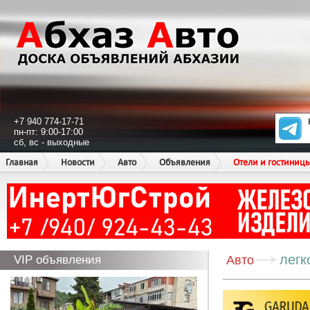
+7 940 774-17-71
пн-пт: 9:00-17:00
сб, вс - выходные
Главная
Новости
Авто
Объявления
Отели и гостиниц
легк
VIP объявления
Авто