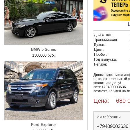
Двигатель:
Трансмиссия:
Кузов:
BMW 5 Series
Цвет:
Пробег:
1300000 руб.
Год выпуска:
Регион:
Дополнительная ин
потолок перешитый че
звонить по делу!

вотс +79409003636

возможен обмен на лек
Цена: 680 0
Имя: Хозяин
Ford Explorer
+79409003636