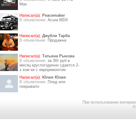
Max
Написал(а):
Peacemaker
В объявление:
Acura MDX
Написал(а):
Джубли Тарба
В объявление:
Продажна
Написал(а):
Татьяна Рыкова
В объявление:
за 30т руб в
месяц круглогодично сдается 2-
х ком кв с евроремонтом
Написал(а):
Юлия Юлия
В объявление:
Плед или
покрывало
При использовании материал