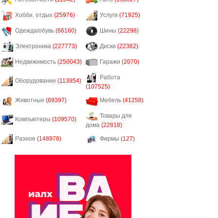
Хобби, отдых
(25976)
Услуги
(71925)
Одежда/обувь
(66160)
Шины
(22298)
Электроника
(227773)
Диски
(22362)
Недвижимость
(250043)
Гаражи
(2070)
Работа
Оборудование
(113954)
(107525)
Животные
(69397)
Мебель
(41258)
Товары для
Компьютеры
(109570)
дома
(22818)
Разное
(148978)
Фирмы
(127)