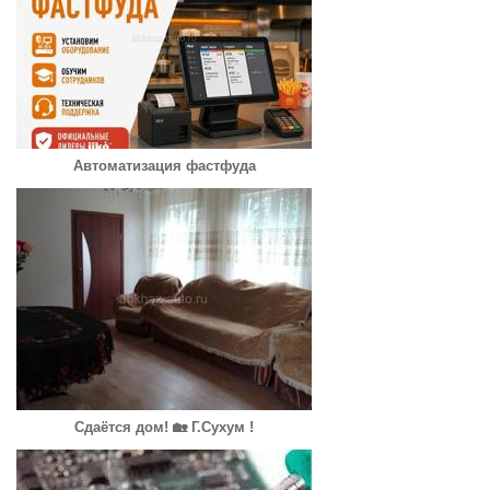
Автоматизация фастфуда
Сдаётся дом! 🏡 Г.Сухум !