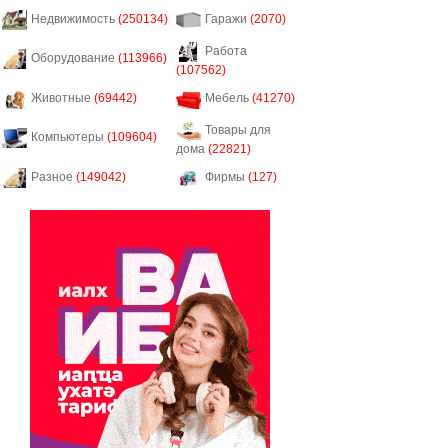
Недвижимость
(250134)
Гаражи
(2070)
Работа
Оборудование
(113966)
(107562)
Животные
(69442)
Мебель
(41270)
Товары для
Компьютеры
(109604)
дома
(22821)
Разное
(149042)
Фирмы
(127)