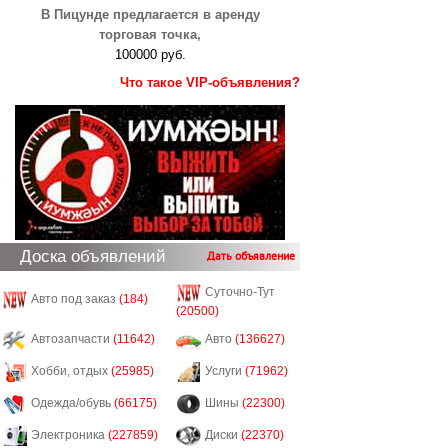
В Пицунде предлагается в аренду
торговая точка,
100000 руб.
Что такое VIP-объявления?
Доска объявлений
Дать объявление
Суточно-Тут
Авто под заказ
(184)
(20500)
Автозапчасти
(11642)
Авто
(136627)
Хобби, отдых
(25985)
Услуги
(71962)
Одежда/обувь
(66175)
Шины
(22300)
Электроника
(227859)
Диски
(22370)