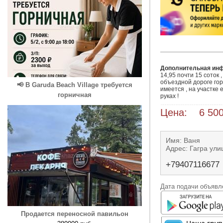
Дополнительная ин
14,95 почти 15 соток 
объездной дороге горо
📢 В Garuda Beach Village требуется
имеется , на участке 
горничная
руках !
Цена: 6 500
Имя: Ваня
Адрес: Гагра ули
+79407116677
Дата подачи объявле
Продается переносной павильон