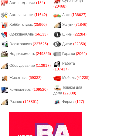
Суточно-Тут
Авто под заказ
(184)
(20468)
Автозапчасти
(11642)
Авто
(136627)
Хобби, отдых
(25960)
Услуги
(71846)
Одежда/обувь
(66133)
Шины
(22284)
Электроника
(227625)
Диски
(22350)
Недвижимость
(249856)
Гаражи
(2069)
Работа
Оборудование
(113917)
(107437)
Животные
(69332)
Мебель
(41235)
Товары для
Компьютеры
(109520)
дома
(22808)
Разное
(148861)
Фирмы
(127)