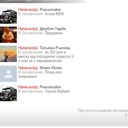
Написал(а):
Peacemaker
В объявление:
Acura MDX
Написал(а):
Джубли Тарба
В объявление:
Продажна
Написал(а):
Татьяна Рыкова
В объявление:
за 30т руб в
месяц круглогодично сдается 2-
х ком кв с евроремонтом
Написал(а):
Юлия Юлия
В объявление:
Плед или
покрывало
Написал(а):
Peacemaker
В объявление:
Toyota Alphard
При использовании материал