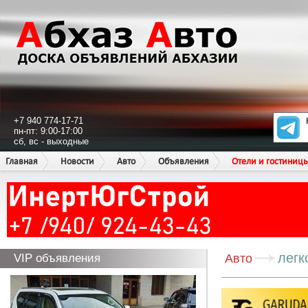
+7 940 774-17-71
пн-пт: 9:00-17:00
сб, вс - выходные
Главная
Новости
Авто
Объявления
Отели и гостиниц
легк
VIP объявления
Авто