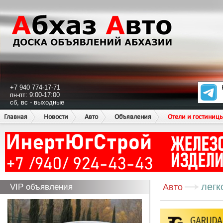
+7 940 774-17-71
пн-пт: 9:00-17:00
сб, вс - выходные
Главная
Новости
Авто
Объявления
Отели и гостиниц
легк
VIP объявления
Авто