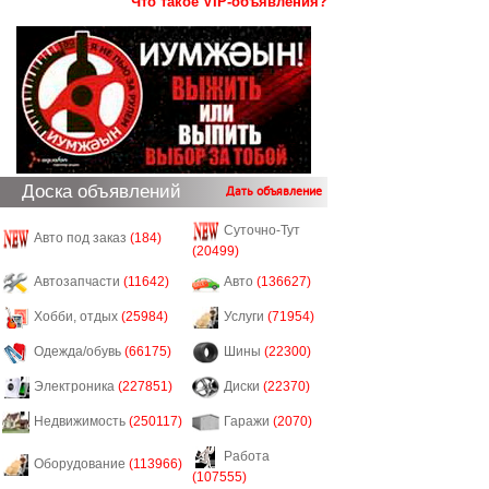
Что такое VIP-объявления?
Доска объявлений
Дать объявление
Суточно-Тут
Авто под заказ
(184)
(20499)
Автозапчасти
(11642)
Авто
(136627)
Хобби, отдых
(25984)
Услуги
(71954)
Одежда/обувь
(66175)
Шины
(22300)
Электроника
(227851)
Диски
(22370)
Недвижимость
(250117)
Гаражи
(2070)
Работа
Оборудование
(113966)
(107555)