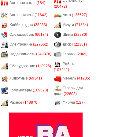
Суточно-Тут
Авто под заказ
(184)
(20472)
Автозапчасти
(11642)
Авто
(136627)
Хобби, отдых
(25963)
Услуги
(71854)
Одежда/обувь
(66134)
Шины
(22286)
Электроника
(227652)
Диски
(22351)
Недвижимость
(249878)
Гаражи
(2069)
Работа
Оборудование
(113925)
(107441)
Животные
(69341)
Мебель
(41235)
Товары для
Компьютеры
(109528)
дома
(22808)
Разное
(148870)
Фирмы
(127)