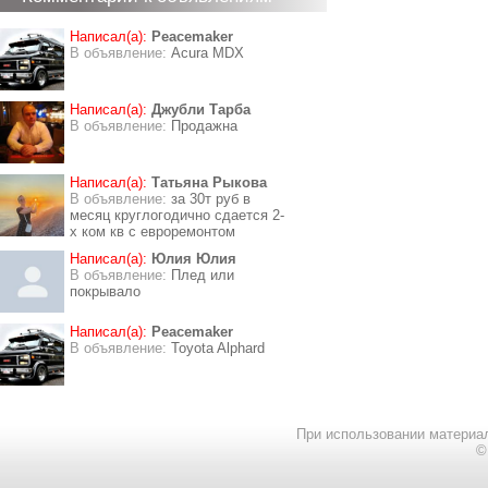
Написал(а):
Peacemaker
В объявление:
Acura MDX
Написал(а):
Джубли Тарба
В объявление:
Продажна
Написал(а):
Татьяна Рыкова
В объявление:
за 30т руб в
месяц круглогодично сдается 2-
х ком кв с евроремонтом
Написал(а):
Юлия Юлия
В объявление:
Плед или
покрывало
Написал(а):
Peacemaker
В объявление:
Toyota Alphard
При использовании материал