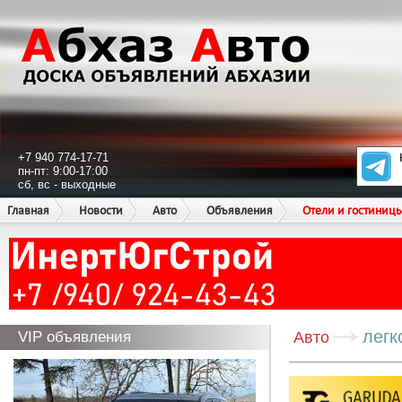
+7 940 774-17-71
пн-пт: 9:00-17:00
сб, вс - выходные
Главная
Новости
Авто
Объявления
Отели и гостиниц
легк
VIP объявления
Авто