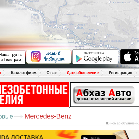
ы
Каталог фирм
О нас
Дать объявление
Регистрация
Mercedes-Benz
овые
ID номер объявлени