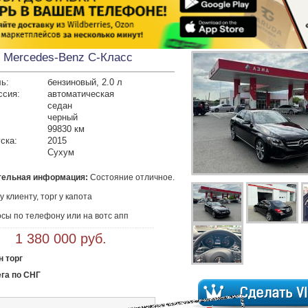
Mercedes-Benz C-Класс
ь:
бензиновый, 2.0 л
ссия:
автоматическая
седан
черный
99830 км
ска:
2015
Сухум
тельная информация:
 Состояние отличное.

 клиенту, торг у капота

осы по телефону или на вотс апп
 1 380 000 руб.
 торг
ега по СНГ