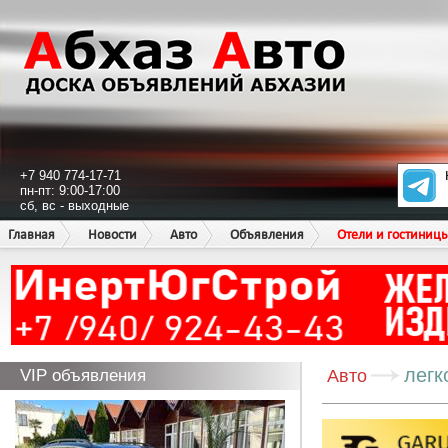
+7 940 774-17-71
пн-пт: 9:00-17:00
сб, вс - выходные
Главная
Новости
Авто
Объявления
Отели и гостиниц
легк
VIP объявления
Авто