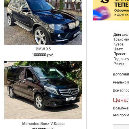
Двигател
Трансми
Кузов:
BMW X5
Цвет:
Пробег:
1000000 руб.
Год выпу
Регион:
Дополни
Реальному
Все вопр
Цена:
Возможен
без проб
Mercedes-Benz V-Класс