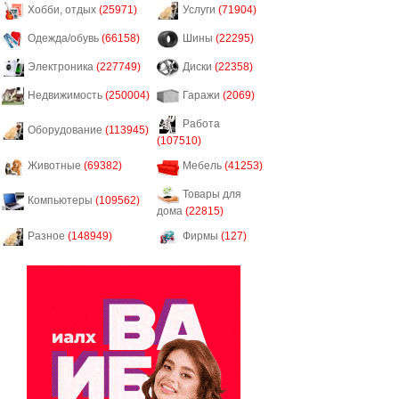
Хобби, отдых
(25971)
Услуги
(71904)
Одежда/обувь
(66158)
Шины
(22295)
Электроника
(227749)
Диски
(22358)
Недвижимость
(250004)
Гаражи
(2069)
Работа
Оборудование
(113945)
(107510)
Животные
(69382)
Мебель
(41253)
Товары для
Компьютеры
(109562)
дома
(22815)
Разное
(148949)
Фирмы
(127)