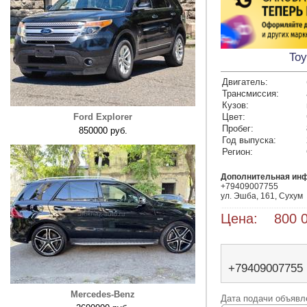
Toy
Двигатель:
Трансмиссия:
Кузов:
Ford Explorer
Цвет:
Пробег:
850000 руб.
Год выпуска:
Регион:
Дополнительная ин
+79409007755

ул. Эшба, 161, Сухум
Цена: 800 0
+79409007755
Mercedes-Benz
Дата подачи объявле