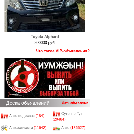
Toyota Alphard
800000 руб.
Что такое VIP-объявления?
Доска объявлений
Дать объявление
Суточно-Тут
Авто под заказ
(184)
(20484)
Автозапчасти
(11642)
Авто
(136627)