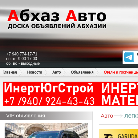
+7 940 774-17-71
пн-пт: 9:00-17:00
сб, вс - выходные
Главная
Новости
Авто
Объявления
Отели и гостиниц
легк
VIP объявления
Авто