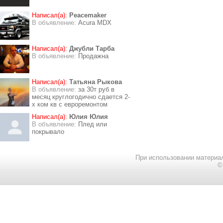
Написал(а):
Peacemaker
В объявление:
Acura MDX
Написал(а):
Джубли Тарба
В объявление:
Продажна
Написал(а):
Татьяна Рыкова
В объявление:
за 30т руб в
месяц круглогодично сдается 2-
х ком кв с евроремонтом
Написал(а):
Юлия Юлия
В объявление:
Плед или
покрывало
При использовании материал