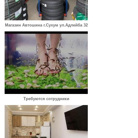
Магазин Автошина г.Сухум ул.Адлейба 32
Требуются сотрудники