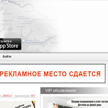
Войти
VIP объявления
я:
2064317
просмотров:
587