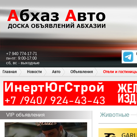
+7 940 774-17-71
пн-пт: 9:00-17:00
сб, вс - выходные
Главная
Новости
Авто
Объявления
Отели и гостиниц
Животные
VIP объявления