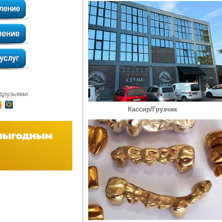
 друзьями
Кассир/Грузчик