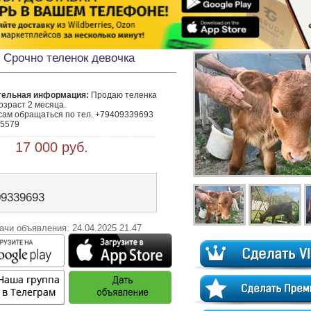
Срочно теленок девочка
тельная информация:
 Продаю теленка 
озраст 2 месяца.

сам обращаться по тел. +79409339693

5579
 17 000 руб.
09339693
ачи объявления: 24.04.2025 21.47