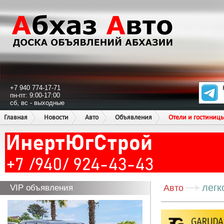
+7 940 774-17-71
пн-пт: 9:00-17:00
сб, вс - выходные
Главная
Новости
Авто
Объявления
Отели и гостиниц
легк
VIP объявления
Авто