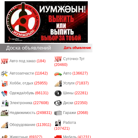
Доска объявлений
Дать объявление
Суточно-Тут
Авто под заказ
(184)
(20460)
Автозапчасти
(11642)
Авто
(136627)
Хобби, отдых
(25955)
Услуги
(71837)
Одежда/обувь
(66131)
Шины
(22281)
Электроника
(227608)
Диски
(22350)
Недвижимость
(249831)
Гаражи
(2068)
Работа
Оборудование
(113911)
(107421)
Животные
(69327)
Мебель
(41231)