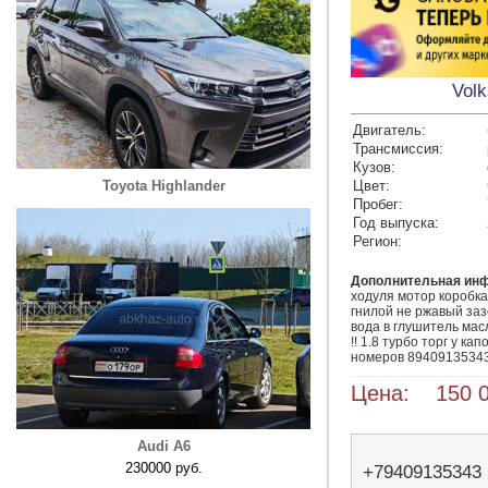
Volk
Двигатель:
Трансмиссия:
Кузов:
Toyota Highlander
Цвет:
Пробег:
Год выпуска:
Регион:
Дополнительная ин
ходуля мотор коробка 
гнилой не ржавый зазо
вода в глушитель мас
!! 1.8 турбо торг у ка
Цена: 150 0
Audi A6
230000 руб.
+79409135343