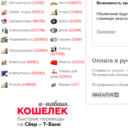
Возможность пр
Автозапчасти
(11642)
Авто
(136627)
Хобби, отдых
(25971)
Услуги
(71902)
Объявление будет
страницах резуль
Одежда/обувь
(66158)
Шины
(22295)
Электроника
(227748)
Диски
(22358)
Подробнее
Недвижимость
(250001)
Гаражи
(2069)
Работа
Оборудование
(113945)
(107509)
Оплата в ру
Животные
(69381)
Мебель
(41253)
Стоимость услуги - 
Товары для
Компьютеры
(109560)
По вопросам оплаты
дома
(22815)
ID выбранного объя
Разное
(148949)
Фирмы
(127)