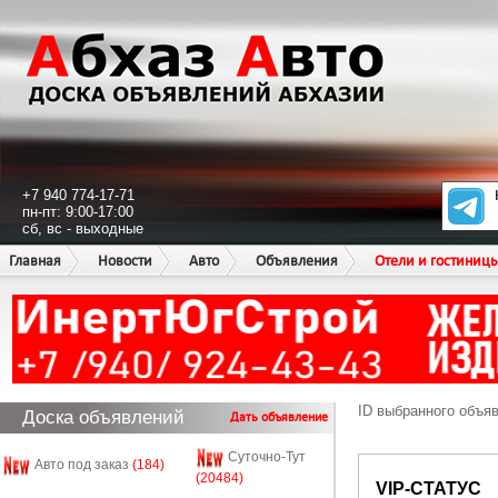
+7 940 774-17-71
пн-пт: 9:00-17:00
сб, вс - выходные
Главная
Новости
Авто
Объявления
Отели и гостиниц
ID выбранного объя
Доска объявлений
Дать объявление
Суточно-Тут
Авто под заказ
(184)
(20484)
VIP-СТАТУС