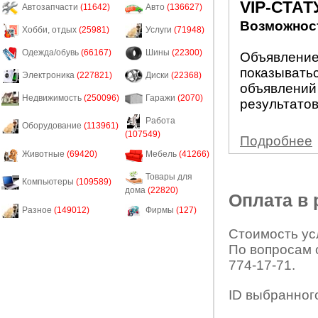
VIP-СТАТ
Автозапчасти
(11642)
Авто
(136627)
Возможност
Хобби, отдых
(25981)
Услуги
(71948)
Одежда/обувь
(66167)
Шины
(22300)
Объявление 
показыватьс
Электроника
(227821)
Диски
(22368)
объявлений
Недвижимость
(250096)
Гаражи
(2070)
результатов
Работа
Оборудование
(113961)
(107549)
Подробнее
Животные
(69420)
Мебель
(41266)
Товары для
Компьютеры
(109589)
дома
(22820)
Оплата в
Разное
(149012)
Фирмы
(127)
Стоимость усл
По вопросам 
774-17-71.
ID выбранног