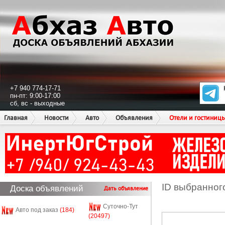
+7 940 774-17-71
пн-пт: 9:00-17:00
сб, вс - выходные
Главная
Новости
Авто
Объявления
Отели и гостиниц
ID выбранног
Доска объявлений
Дать объявление
Суточно-Тут
Авто под заказ
(184)
(20497)