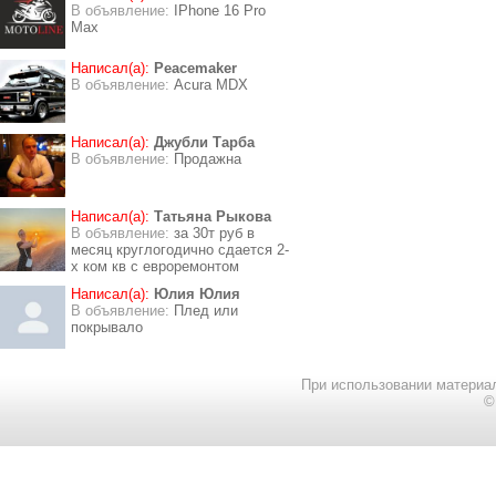
В объявление:
IPhone 16 Pro
Max
Написал(а):
Peacemaker
В объявление:
Acura MDX
Написал(а):
Джубли Тарба
В объявление:
Продажна
Написал(а):
Татьяна Рыкова
В объявление:
за 30т руб в
месяц круглогодично сдается 2-
х ком кв с евроремонтом
Написал(а):
Юлия Юлия
В объявление:
Плед или
покрывало
При использовании материал