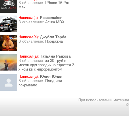
В объявление:
IPhone 16 Pro
Max
Написал(а):
Peacemaker
В объявление:
Acura MDX
Написал(а):
Джубли Тарба
В объявление:
Продажна
Написал(а):
Татьяна Рыкова
В объявление:
за 30т руб в
месяц круглогодично сдается 2-
х ком кв с евроремонтом
Написал(а):
Юлия Юлия
В объявление:
Плед или
покрывало
При использовании материал