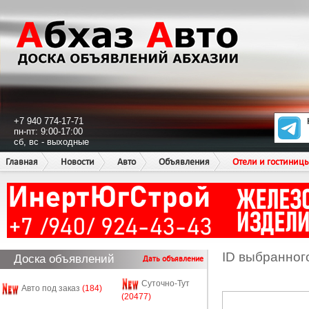
+7 940 774-17-71
пн-пт: 9:00-17:00
сб, вс - выходные
Главная
Новости
Авто
Объявления
Отели и гостиниц
ID выбранног
Доска объявлений
Дать объявление
Суточно-Тут
Авто под заказ
(184)
(20477)