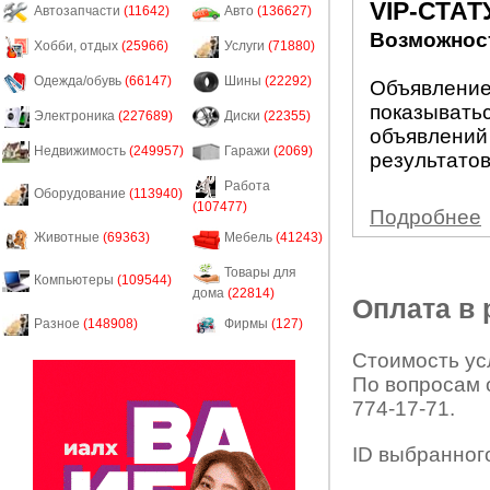
VIP-СТАТ
Автозапчасти
(11642)
Авто
(136627)
Возможност
Хобби, отдых
(25966)
Услуги
(71880)
Одежда/обувь
(66147)
Шины
(22292)
Объявление 
показыватьс
Электроника
(227689)
Диски
(22355)
объявлений
Недвижимость
(249957)
Гаражи
(2069)
результатов
Работа
Оборудование
(113940)
(107477)
Подробнее
Животные
(69363)
Мебель
(41243)
Товары для
Компьютеры
(109544)
дома
(22814)
Оплата в
Разное
(148908)
Фирмы
(127)
Стоимость усл
По вопросам 
774-17-71.
ID выбранног