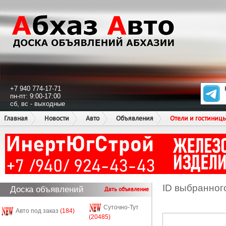
+7 940 774-17-71
пн-пт: 9:00-17:00
сб, вс - выходные
Главная
Новости
Авто
Объявления
Отели и гостиниц
ID выбранног
Доска объявлений
Дать объявление
Суточно-Тут
Авто под заказ
(184)
(20485)