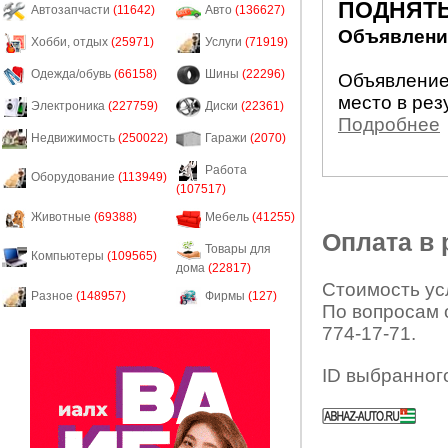
ПОДНЯТЬ
Автозапчасти
(11642)
Авто
(136627)
Объявление
Хобби, отдых
(25971)
Услуги
(71919)
Одежда/обувь
(66158)
Шины
(22296)
Объявление
место в рез
Электроника
(227759)
Диски
(22361)
Подробнее
Недвижимость
(250022)
Гаражи
(2070)
Работа
Оборудование
(113949)
(107517)
Животные
(69388)
Мебель
(41255)
Оплата в
Товары для
Компьютеры
(109565)
дома
(22817)
Стоимость усл
Разное
(148957)
Фирмы
(127)
По вопросам 
774-17-71.
ID выбранног