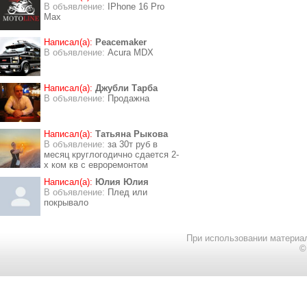
В объявление:
IPhone 16 Pro
Max
Написал(а):
Peacemaker
В объявление:
Acura MDX
Написал(а):
Джубли Тарба
В объявление:
Продажна
Написал(а):
Татьяна Рыкова
В объявление:
за 30т руб в
месяц круглогодично сдается 2-
х ком кв с евроремонтом
Написал(а):
Юлия Юлия
В объявление:
Плед или
покрывало
При использовании материал