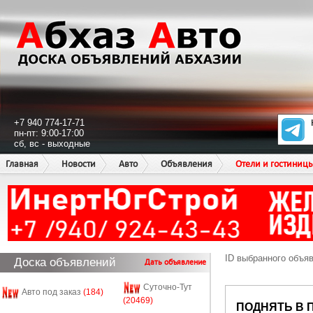
+7 940 774-17-71
пн-пт: 9:00-17:00
сб, вс - выходные
Главная
Новости
Авто
Объявления
Отели и гостиниц
ID выбранного объя
Доска объявлений
Дать объявление
Суточно-Тут
Авто под заказ
(184)
(20469)
ПОДНЯТЬ В 