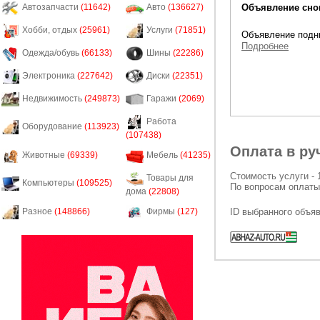
Объявление снов
Автозапчасти
(11642)
Авто
(136627)
Хобби, отдых
(25961)
Услуги
(71851)
Объявление подни
Подробнее
Одежда/обувь
(66133)
Шины
(22286)
Электроника
(227642)
Диски
(22351)
Недвижимость
(249873)
Гаражи
(2069)
Работа
Оборудование
(113923)
(107438)
Оплата в ру
Животные
(69339)
Мебель
(41235)
Стоимость услуги - 
Товары для
Компьютеры
(109525)
По вопросам оплаты
дома
(22808)
ID выбранного объя
Разное
(148866)
Фирмы
(127)