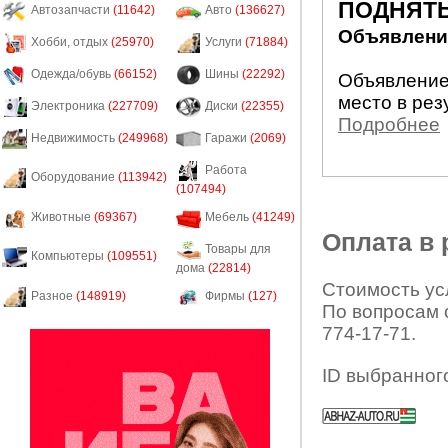
ПОДНЯТЬ
Автозапчасти
(11642)
Авто
(136627)
Объявление
Хобби, отдых
(25970)
Услуги
(71884)
Одежда/обувь
(66152)
Шины
(22292)
Объявление
место в рез
Электроника
(227709)
Диски
(22355)
Подробнее
Недвижимость
(249968)
Гаражи
(2069)
Работа
Оборудование
(113942)
(107494)
Животные
(69367)
Мебель
(41249)
Оплата в
Товары для
Компьютеры
(109551)
дома
(22814)
Стоимость усл
Разное
(148919)
Фирмы
(127)
По вопросам 
774-17-71.
ID выбранног