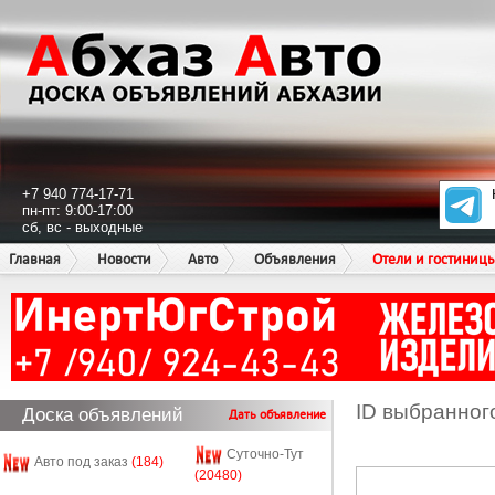
+7 940 774-17-71
пн-пт: 9:00-17:00
сб, вс - выходные
Главная
Новости
Авто
Объявления
Отели и гостиниц
ID выбранног
Доска объявлений
Дать объявление
Суточно-Тут
Авто под заказ
(184)
(20480)