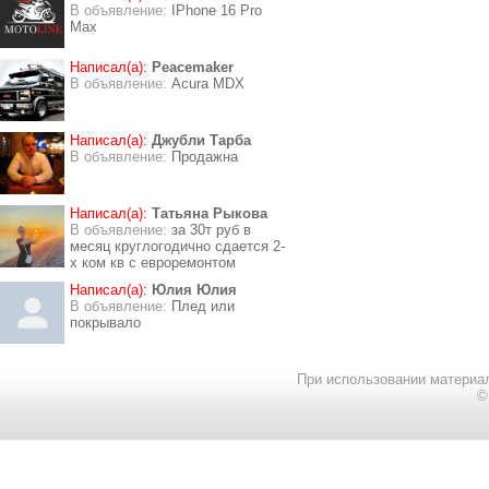
В объявление:
IPhone 16 Pro
Max
Написал(а):
Peacemaker
В объявление:
Acura MDX
Написал(а):
Джубли Тарба
В объявление:
Продажна
Написал(а):
Татьяна Рыкова
В объявление:
за 30т руб в
месяц круглогодично сдается 2-
х ком кв с евроремонтом
Написал(а):
Юлия Юлия
В объявление:
Плед или
покрывало
При использовании материал