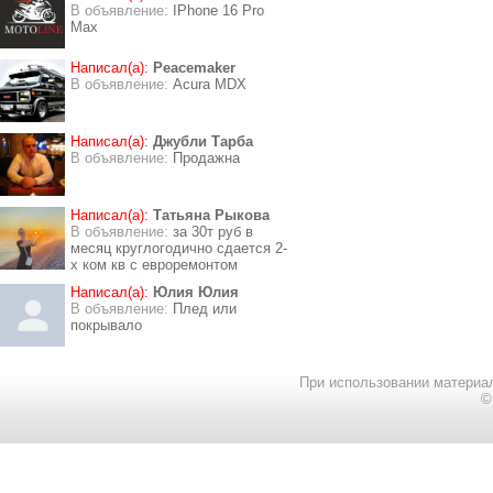
В объявление:
IPhone 16 Pro
Max
Написал(а):
Peacemaker
В объявление:
Acura MDX
Написал(а):
Джубли Тарба
В объявление:
Продажна
Написал(а):
Татьяна Рыкова
В объявление:
за 30т руб в
месяц круглогодично сдается 2-
х ком кв с евроремонтом
Написал(а):
Юлия Юлия
В объявление:
Плед или
покрывало
При использовании материал