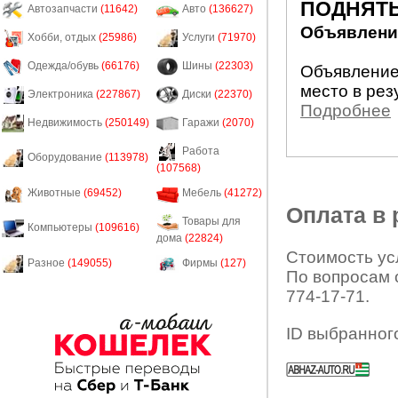
ПОДНЯТЬ
Автозапчасти
(11642)
Авто
(136627)
Объявление
Хобби, отдых
(25986)
Услуги
(71970)
Одежда/обувь
(66176)
Шины
(22303)
Объявление
место в рез
Электроника
(227867)
Диски
(22370)
Подробнее
Недвижимость
(250149)
Гаражи
(2070)
Работа
Оборудование
(113978)
(107568)
Животные
(69452)
Мебель
(41272)
Оплата в
Товары для
Компьютеры
(109616)
дома
(22824)
Стоимость усл
Разное
(149055)
Фирмы
(127)
По вопросам 
774-17-71.
ID выбранног