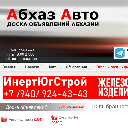
+7 940 774-17-71
пн-пт: 9:00-17:00
сб, вс - выходные
Главная
Новости
Авто
Объявления
Отели и гостиниц
ID выбранног
Доска объявлений
Дать объявление
Суточно-Тут
Авто под заказ
(184)
(20502)