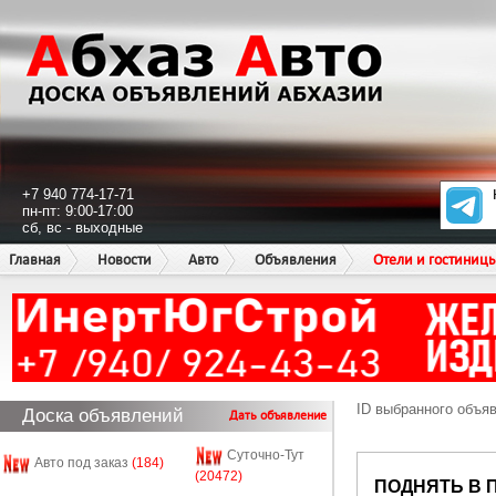
+7 940 774-17-71
пн-пт: 9:00-17:00
сб, вс - выходные
Главная
Новости
Авто
Объявления
Отели и гостиниц
ID выбранного объя
Доска объявлений
Дать объявление
Суточно-Тут
Авто под заказ
(184)
(20472)
ПОДНЯТЬ В 