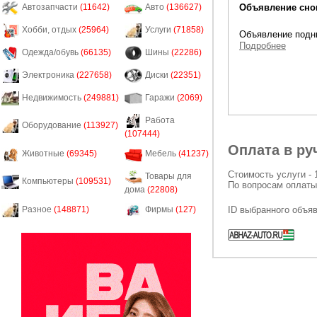
Объявление снов
Автозапчасти
(11642)
Авто
(136627)
Хобби, отдых
(25964)
Услуги
(71858)
Объявление подни
Подробнее
Одежда/обувь
(66135)
Шины
(22286)
Электроника
(227658)
Диски
(22351)
Недвижимость
(249881)
Гаражи
(2069)
Работа
Оборудование
(113927)
(107444)
Оплата в ру
Животные
(69345)
Мебель
(41237)
Стоимость услуги - 
Товары для
Компьютеры
(109531)
По вопросам оплаты
дома
(22808)
ID выбранного объя
Разное
(148871)
Фирмы
(127)