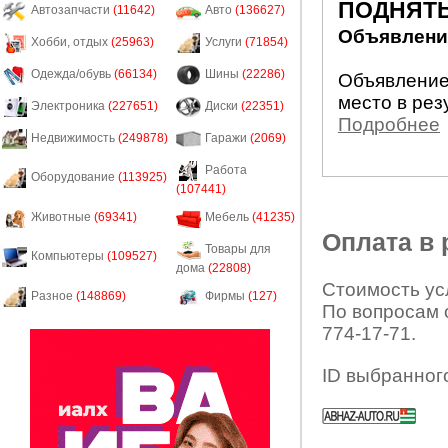
ПОДНЯТЬ
Автозапчасти
(11642)
Авто
(136627)
Объявление
Хобби, отдых
(25963)
Услуги
(71854)
Одежда/обувь
(66134)
Шины
(22286)
Объявление
место в рез
Электроника
(227651)
Диски
(22351)
Подробнее
Недвижимость
(249878)
Гаражи
(2069)
Работа
Оборудование
(113925)
(107441)
Животные
(69341)
Мебель
(41235)
Оплата в
Товары для
Компьютеры
(109527)
дома
(22808)
Стоимость усл
Разное
(148869)
Фирмы
(127)
По вопросам 
774-17-71.
ID выбранног