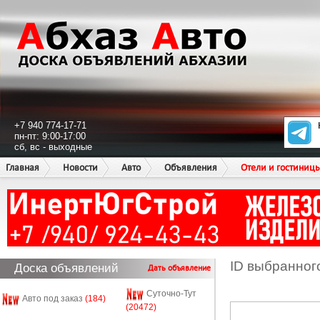
+7 940 774-17-71
пн-пт: 9:00-17:00
сб, вс - выходные
Главная
Новости
Авто
Объявления
Отели и гостиниц
ID выбранног
Доска объявлений
Дать объявление
Суточно-Тут
Авто под заказ
(184)
(20472)