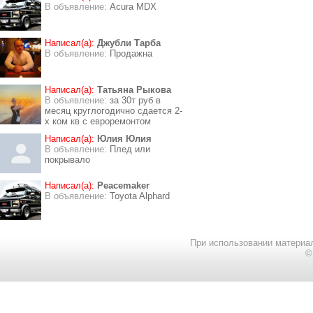
В объявление:
Acura MDX
Написал(а):
Джубли Тарба
В объявление:
Продажна
Написал(а):
Татьяна Рыкова
В объявление:
за 30т руб в
месяц круглогодично сдается 2-
х ком кв с евроремонтом
Написал(а):
Юлия Юлия
В объявление:
Плед или
покрывало
Написал(а):
Peacemaker
В объявление:
Toyota Alphard
При использовании материал