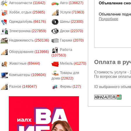
Объявление снов
Автозапчасти
(11642)
Авто
(136627)
Хобби, отдых
(25985)
Услуги
(71963)
Объявление подни
Подробнее
Одежда/обувь
(66176)
Шины
(22300)
Электроника
(227859)
Диски
(22370)
Недвижимость
(250136)
Гаражи
(2070)
Работа
Оборудование
(113966)
(107563)
Оплата в ру
Животные
(69444)
Мебель
(41270)
Стоимость услуги - 
Товары для
Компьютеры
(109604)
По вопросам оплаты
дома
(22822)
ID выбранного объя
Разное
(149047)
Фирмы
(127)