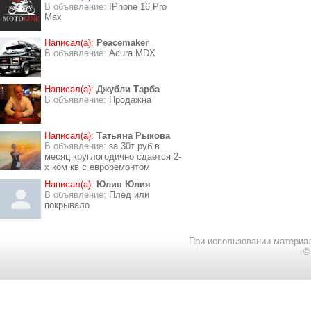
В объявление:
IPhone 16 Pro
Max
Написал(а):
Peacemaker
В объявление:
Acura MDX
Написал(а):
Джубли Тарба
В объявление:
Продажна
Написал(а):
Татьяна Рыкова
В объявление:
за 30т руб в
месяц круглогодично сдается 2-
х ком кв с евроремонтом
Написал(а):
Юлия Юлия
В объявление:
Плед или
покрывало
При использовании материал