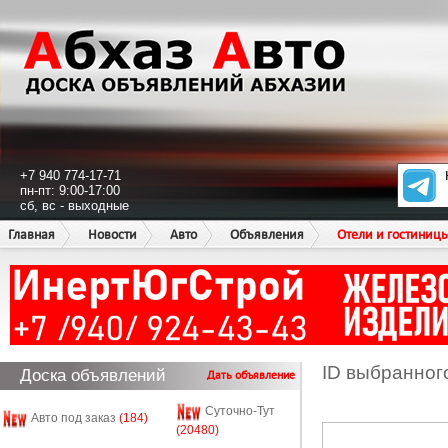
+7 940 774-17-71
пн-пт: 9:00-17:00
сб, вс - выходные
Главная
Новости
Авто
Объявления
Отели и гостиниц
ID выбранног
Доска объявлений
Дать объявление
Суточно-Тут
Авто под заказ
(184)
(20480)