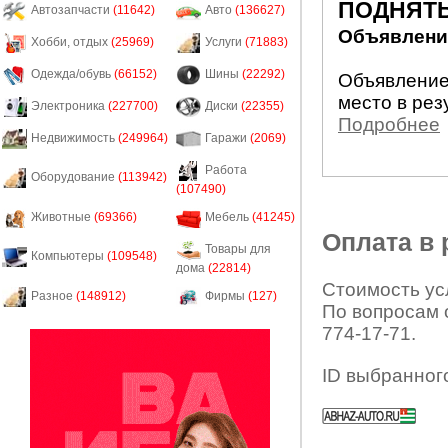
ПОДНЯТЬ
Автозапчасти
(11642)
Авто
(136627)
Объявление
Хобби, отдых
(25969)
Услуги
(71883)
Одежда/обувь
(66152)
Шины
(22292)
Объявление
место в рез
Электроника
(227700)
Диски
(22355)
Подробнее
Недвижимость
(249964)
Гаражи
(2069)
Работа
Оборудование
(113942)
(107490)
Животные
(69366)
Мебель
(41245)
Оплата в
Товары для
Компьютеры
(109548)
дома
(22814)
Стоимость усл
Разное
(148912)
Фирмы
(127)
По вопросам 
774-17-71.
ID выбранног