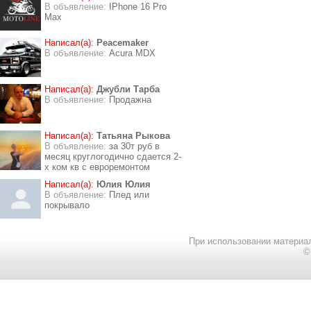
В объявление:
IPhone 16 Pro
Max
Написал(а):
Peacemaker
В объявление:
Acura MDX
Написал(а):
Джубли Тарба
В объявление:
Продажна
Написал(а):
Татьяна Рыкова
В объявление:
за 30т руб в
месяц круглогодично сдается 2-
х ком кв с евроремонтом
Написал(а):
Юлия Юлия
В объявление:
Плед или
покрывало
При использовании материал