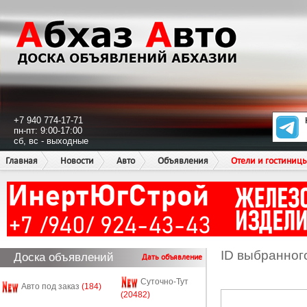
+7 940 774-17-71
пн-пт: 9:00-17:00
сб, вс - выходные
Главная
Новости
Авто
Объявления
Отели и гостиниц
ID выбранног
Доска объявлений
Дать объявление
Суточно-Тут
Авто под заказ
(184)
(20482)