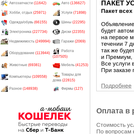
ПАКЕТ У
Автозапчасти
(11642)
Авто
(136627)
Пакет всех
Хобби, отдых
(25971)
Услуги
(71898)
Одежда/обувь
(66155)
Шины
(22295)
Объявление 
будет авто
Электроника
(227734)
Диски
(22355)
на первое м
Недвижимость
(249994)
Гаражи
(2069)
течении 7 д
так же буде
Работа
Оборудование
(113944)
и Премиум, 
(107505)
Все услуги 
Животные
(69381)
Мебель
(41253)
При заказе 
Товары для
Компьютеры
(109558)
дома
(22815)
Подробнее
Разное
(148938)
Фирмы
(127)
Оплата в
Стоимость усл
По вопросам 