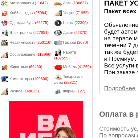
ПАКЕТ У
Автозапчасти
(11642)
Авто
(136627)
Пакет всех
Хобби, отдых
(25984)
Услуги
(71953)
Одежда/обувь
(66175)
Шины
(22300)
Объявление 
будет авто
Электроника
(227851)
Диски
(22370)
на первое м
Недвижимость
(250116)
Гаражи
(2070)
течении 7 д
так же буде
Работа
Оборудование
(113966)
и Премиум, 
(107555)
Все услуги 
Животные
(69430)
Мебель
(41269)
При заказе 
Товары для
Компьютеры
(109600)
дома
(22821)
Подробнее
Разное
(149025)
Фирмы
(127)
Оплата в
Стоимость усл
По вопросам 