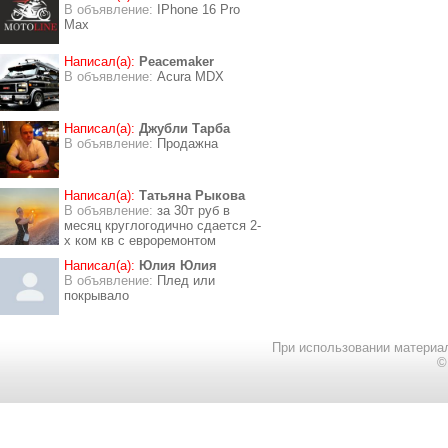
В объявление:
IPhone 16 Pro
Max
Написал(а):
Peacemaker
В объявление:
Acura MDX
Написал(а):
Джубли Тарба
В объявление:
Продажна
Написал(а):
Татьяна Рыкова
В объявление:
за 30т руб в
месяц круглогодично сдается 2-
х ком кв с евроремонтом
Написал(а):
Юлия Юлия
В объявление:
Плед или
покрывало
При использовании материал