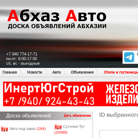
+7 940 774-17-71
пн-пт: 9:00-17:00
сб, вс - выходные
Главная
Новости
Авто
Объявления
Отели и гостиниц
ID выбранног
Доска объявлений
Дать объявление
Суточно-Тут
Авто под заказ
(184)
(20499)