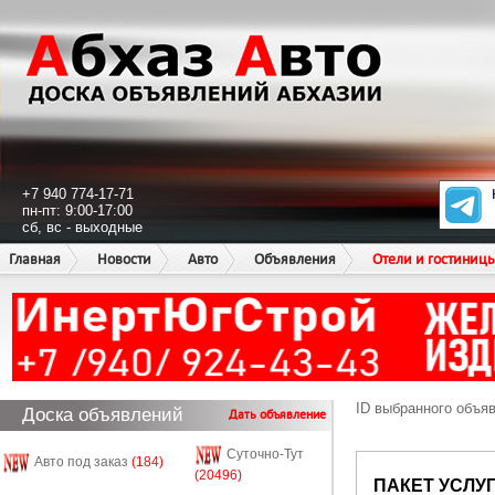
+7 940 774-17-71
пн-пт: 9:00-17:00
сб, вс - выходные
Главная
Новости
Авто
Объявления
Отели и гостиниц
ID выбранного объя
Доска объявлений
Дать объявление
Суточно-Тут
Авто под заказ
(184)
(20496)
ПАКЕТ УСЛУ