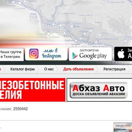
ы
Каталог фирм
О нас
Дать объявление
Регистрация
вления:
2550442
Г