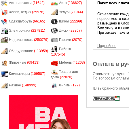
Пакет всех платн
Автозапчасти
(11642)
Авто
(136627)
Хобби, отдых
(25978)
Услуги
(71944)
Объявление каждо
первое место еже
Одежда/обувь
(66165)
Шины
(22299)
размещено в блок
Все услуги в пак
Электроника
(227811)
Диски
(22367)
При заказе пакета
Недвижимость
(250079)
Гаражи
(2070)
Подробнее
Работа
Оборудование
(113959)
(107545)
Животные
(69413)
Мебель
(41263)
Оплата в ру
Товары для
Стоимость услуги - 
Компьютеры
(109587)
дома
(22820)
По вопросам оплаты
Разное
(148999)
Фирмы
(127)
ID выбранного объя