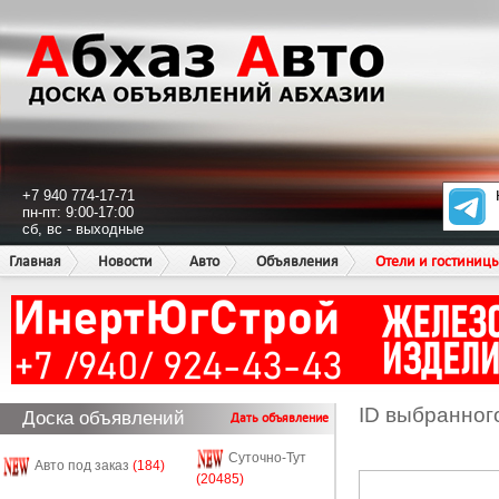
+7 940 774-17-71
пн-пт: 9:00-17:00
сб, вс - выходные
Главная
Новости
Авто
Объявления
Отели и гостиниц
ID выбранног
Доска объявлений
Дать объявление
Суточно-Тут
Авто под заказ
(184)
(20485)