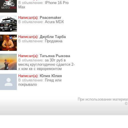
В объявление:
IPhone 16 Pro
Max
Написал(а):
Peacemaker
В объявление:
Acura MDX
Написал(а):
Джубли Тарба
В объявление:
Продажна
Написал(а):
Татьяна Рыкова
В объявление:
за 30т руб в
месяц круглогодично сдается 2-
х ком кв с евроремонтом
Написал(а):
Юлия Юлия
В объявление:
Плед или
покрывало
При использовании материал