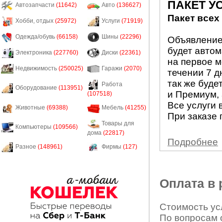
ПАКЕТ У
Автозапчасти
(11642)
Авто
(136627)
Пакет всех
Хобби, отдых
(25972)
Услуги
(71919)
Одежда/обувь
(66158)
Шины
(22296)
Объявление 
будет авто
Электроника
(227760)
Диски
(22361)
на первое м
Недвижимость
(250025)
Гаражи
(2070)
течении 7 д
так же буде
Работа
Оборудование
(113951)
и Премиум, 
(107518)
Все услуги 
Животные
(69388)
Мебель
(41255)
При заказе 
Товары для
Компьютеры
(109566)
дома
(22817)
Подробнее
Разное
(148961)
Фирмы
(127)
Оплата в
Стоимость усл
По вопросам 