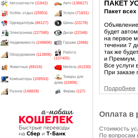
ПАКЕТ У
Автозапчасти
(11642)
Авто
(136627)
Пакет всех
Хобби, отдых
(25953)
Услуги
(71831)
Одежда/обувь
(66127)
Шины
(22278)
Объявление 
будет авто
Электроника
(227590)
Диски
(22348)
на первое м
Недвижимость
(249806)
Гаражи
(2068)
течении 7 д
так же буде
Работа
Оборудование
(113906)
и Премиум, 
(107405)
Все услуги 
Животные
(69316)
Мебель
(41230)
При заказе 
Товары для
Компьютеры
(109503)
дома
(22806)
Подробнее
Разное
(148829)
Фирмы
(127)
Оплата в
Стоимость усл
По вопросам 