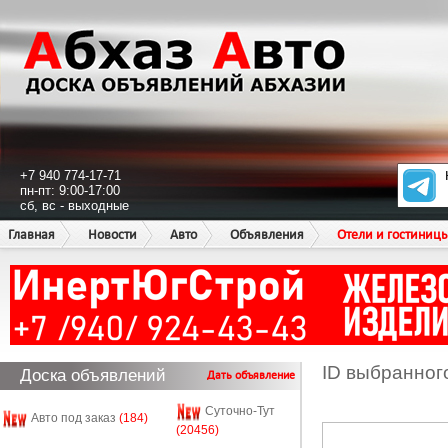
+7 940 774-17-71
пн-пт: 9:00-17:00
сб, вс - выходные
Главная
Новости
Авто
Объявления
Отели и гостиниц
ID выбранног
Доска объявлений
Дать объявление
Суточно-Тут
Авто под заказ
(184)
(20456)