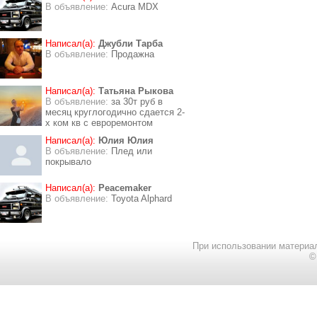
В объявление:
Acura MDX
Написал(а):
Джубли Тарба
В объявление:
Продажна
Написал(а):
Татьяна Рыкова
В объявление:
за 30т руб в
месяц круглогодично сдается 2-
х ком кв с евроремонтом
Написал(а):
Юлия Юлия
В объявление:
Плед или
покрывало
Написал(а):
Peacemaker
В объявление:
Toyota Alphard
При использовании материал