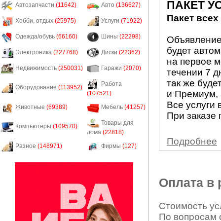
ПАКЕТ У
Автозапчасти
(11642)
Авто
(136627)
Пакет всех
Хобби, отдых
(25975)
Услуги
(71922)
Одежда/обувь
(66160)
Шины
(22298)
Объявление 
будет авто
Электроника
(227768)
Диски
(22362)
на первое м
Недвижимость
(250031)
Гаражи
(2070)
течении 7 д
так же буде
Работа
Оборудование
(113952)
и Премиум, 
(107521)
Все услуги 
Животные
(69389)
Мебель
(41257)
При заказе 
Товары для
Компьютеры
(109570)
дома
(22818)
Подробнее
Разное
(148971)
Фирмы
(127)
Оплата в
Стоимость усл
По вопросам 