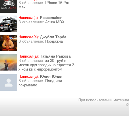
В объявление:
IPhone 16 Pro
Max
Написал(а):
Peacemaker
В объявление:
Acura MDX
Написал(а):
Джубли Тарба
В объявление:
Продажна
Написал(а):
Татьяна Рыкова
В объявление:
за 30т руб в
месяц круглогодично сдается 2-
х ком кв с евроремонтом
Написал(а):
Юлия Юлия
В объявление:
Плед или
покрывало
При использовании материал