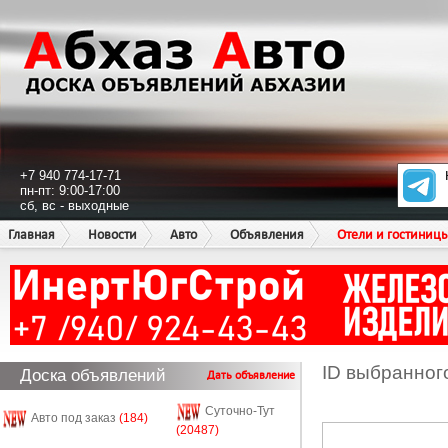
+7 940 774-17-71
пн-пт: 9:00-17:00
сб, вс - выходные
Главная
Новости
Авто
Объявления
Отели и гостиниц
ID выбранног
Доска объявлений
Дать объявление
Суточно-Тут
Авто под заказ
(184)
(20487)