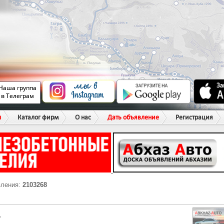
ы
Каталог фирм
О нас
Дать объявление
Регистрация
вления:
2103268
Г