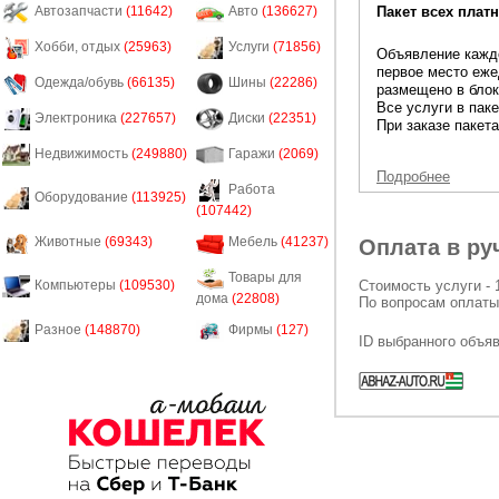
Пакет всех платн
Автозапчасти
(11642)
Авто
(136627)
Хобби, отдых
(25963)
Услуги
(71856)
Объявление каждо
первое место еже
Одежда/обувь
(66135)
Шины
(22286)
размещено в блок
Все услуги в пак
Электроника
(227657)
Диски
(22351)
При заказе пакета
Недвижимость
(249880)
Гаражи
(2069)
Подробнее
Работа
Оборудование
(113925)
(107442)
Животные
(69343)
Мебель
(41237)
Оплата в ру
Товары для
Стоимость услуги - 
Компьютеры
(109530)
дома
(22808)
По вопросам оплаты
Разное
(148870)
Фирмы
(127)
ID выбранного объя