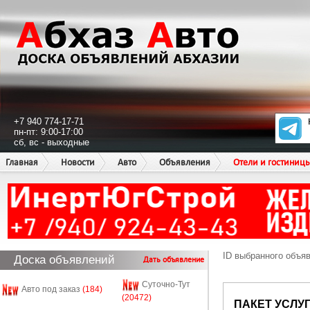
+7 940 774-17-71
пн-пт: 9:00-17:00
сб, вс - выходные
Главная
Новости
Авто
Объявления
Отели и гостиниц
ID выбранного объя
Доска объявлений
Дать объявление
Суточно-Тут
Авто под заказ
(184)
(20472)
ПАКЕТ УСЛУ