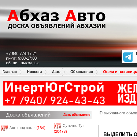
+7 940 774-17-71
пн-пт: 9:00-17:00
сб, вс - выходные
Главная
Новости
Авто
Объявления
Отели и гостиниц
ID выбранного объя
Доска объявлений
Дать объявление
Суточно-Тут
Авто под заказ
(184)
(20473)
ВЫДЕЛИТЬ 