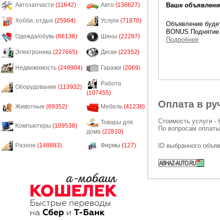
Ваше объявление
Автозапчасти
(11642)
Авто
(136627)
Хобби, отдых
(25964)
Услуги
(71870)
Объявление будет
BONUS Поднятие 
Одежда/обувь
(66138)
Шины
(22287)
Подробнее
Электроника
(227665)
Диски
(22352)
Недвижимость
(249904)
Гаражи
(2069)
Работа
Оборудование
(113932)
(107455)
Оплата в ру
Животные
(69352)
Мебель
(41238)
Стоимость услуги - 
Товары для
Компьютеры
(109538)
По вопросам оплаты
дома
(22810)
ID выбранного объя
Разное
(148883)
Фирмы
(127)