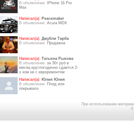
В объявление:
IPhone 16 Pro
Max
Написал(а):
Peacemaker
В объявление:
Acura MDX
Написал(а):
Джубли Тарба
В объявление:
Продажна
Написал(а):
Татьяна Рыкова
В объявление:
за 30т руб в
месяц круглогодично сдается 2-
х ком кв с евроремонтом
Написал(а):
Юлия Юлия
В объявление:
Плед или
покрывало
При использовании материал