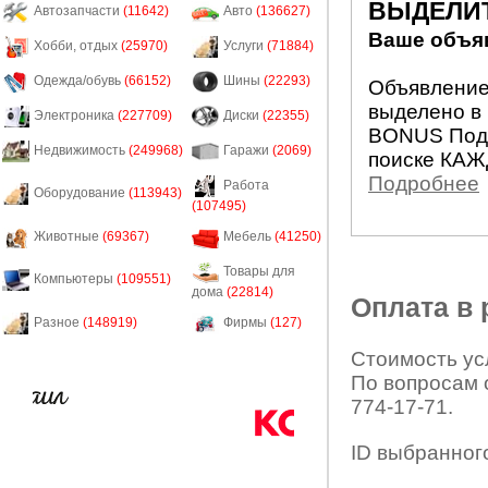
ВЫДЕЛИ
Автозапчасти
(11642)
Авто
(136627)
Ваше объяв
Хобби, отдых
(25970)
Услуги
(71884)
Одежда/обувь
(66152)
Шины
(22293)
Объявление 
выделено в 
Электроника
(227709)
Диски
(22355)
BONUS Подн
Недвижимость
(249968)
Гаражи
(2069)
поиске КАЖ
Подробнее
Работа
Оборудование
(113943)
(107495)
Животные
(69367)
Мебель
(41250)
Товары для
Компьютеры
(109551)
дома
(22814)
Оплата в
Разное
(148919)
Фирмы
(127)
Стоимость усл
По вопросам 
774-17-71.
ID выбранног