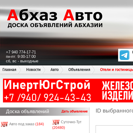
+7 940 774-17-71
пн-пт: 9:00-17:00
сб, вс - выходные
Главная
Новости
Авто
Объявления
Отели и гостиниц
ID выбранног
Доска объявлений
Дать объявление
Суточно-Тут
Авто под заказ
(184)
(20480)