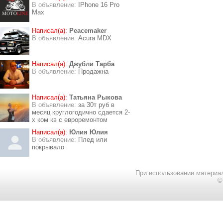
В объявление:
IPhone 16 Pro
Max
Написал(а):
Peacemaker
В объявление:
Acura MDX
Написал(а):
Джубли Тарба
В объявление:
Продажна
Написал(а):
Татьяна Рыкова
В объявление:
за 30т руб в
месяц круглогодично сдается 2-
х ком кв с евроремонтом
Написал(а):
Юлия Юлия
В объявление:
Плед или
покрывало
При использовании материал