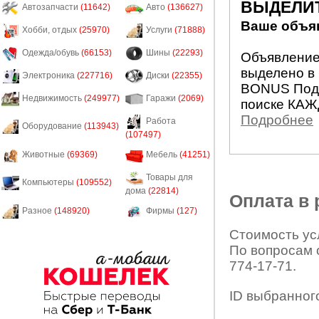
ВЫДЕЛИ
Автозапчасти
(11642)
Авто
(136627)
Ваше объяв
Хобби, отдых
(25970)
Услуги
(71888)
Одежда/обувь
(66153)
Шины
(22293)
Объявление 
выделено в 
Электроника
(227716)
Диски
(22355)
BONUS Подн
Недвижимость
(249977)
Гаражи
(2069)
поиске КАЖ
Подробнее
Работа
Оборудование
(113943)
(107497)
Животные
(69369)
Мебель
(41251)
Товары для
Компьютеры
(109552)
дома
(22814)
Оплата в
Разное
(148920)
Фирмы
(127)
Стоимость усл
По вопросам 
774-17-71.
ID выбранног