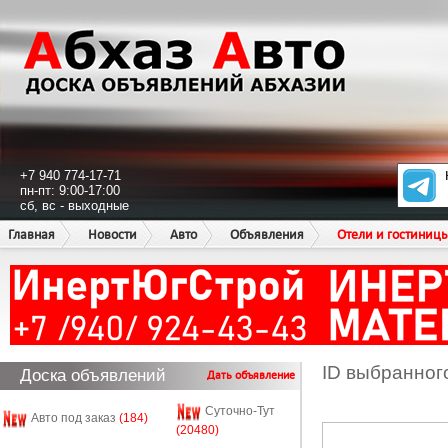
+7 940 774-17-71
пн-пт: 9:00-17:00
сб, вс - выходные
Главная
Новости
Авто
Объявления
Отели и гостиниц
ID выбранног
Доска объявлений
Дать объявление
Суточно-Тут
Авто под заказ
(184)
(20480)