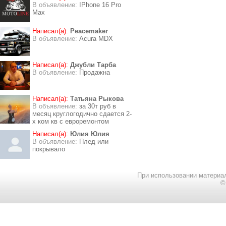
В объявление:
IPhone 16 Pro
Max
Написал(а):
Peacemaker
В объявление:
Acura MDX
Написал(а):
Джубли Тарба
В объявление:
Продажна
Написал(а):
Татьяна Рыкова
В объявление:
за 30т руб в
месяц круглогодично сдается 2-
х ком кв с евроремонтом
Написал(а):
Юлия Юлия
В объявление:
Плед или
покрывало
При использовании материал