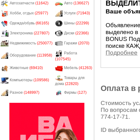
ВЫДЕЛИ
Автозапчасти
(11642)
Авто
(136627)
Ваше объяв
Хобби, отдых
(25977)
Услуги
(71943)
Одежда/обувь
(66165)
Шины
(22299)
Объявление 
выделено в 
Электроника
(227807)
Диски
(22366)
BONUS Подн
Недвижимость
(250077)
Гаражи
(2070)
поиске КАЖ
Подробнее
Работа
Оборудование
(113958)
(107545)
Животные
(69410)
Мебель
(41263)
Товары для
Компьютеры
(109586)
дома
(22820)
Оплата в
Разное
(148997)
Фирмы
(127)
Стоимость усл
По вопросам 
774-17-71.
ID выбранног