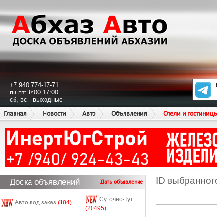
+7 940 774-17-71
пн-пт: 9:00-17:00
сб, вс - выходные
Главная
Новости
Авто
Объявления
Отели и гостиниц
ID выбранног
Доска объявлений
Дать объявление
Суточно-Тут
Авто под заказ
(184)
(20495)