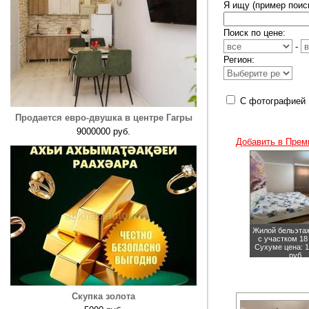
Я ищу (пример поиск
Поиск по цене:
-
Регион:
С фотографией
Продается евро-двушка в центре Гагры
9000000 руб.
Добавить в Прем
Жилой бельэта
с участком 18
Сухуме
цена: 
руб.
Скупка золота