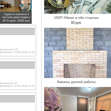
Сдаются комнаты в
частном доме рядом с
USDT Обмен в обе стороны
АГУ❗️
цена: 15000 руб.
83 руб.
просмотров: 92
добавлено: 04.08.2026 11.06
Камины ручной работы
просмотров: 67
добавлено: 03.08.2026 15.55