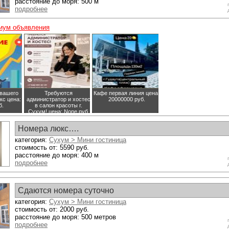
расстояние до моря: 500 м
подробнее
иум объявления
вашего
Требуются
Кафе первая линия
цена:
кс
цена:
администратор и хостес
20000000 руб.
б.
в салон красоты г.
Сухум!
цена: None руб.
Номера люкс….
категория:
Сухум > Мини гостиница
стоимость от: 5590 руб.
расстояние до моря: 400 м
подробнее
Сдаются номера суточно
категория:
Сухум > Мини гостиница
стоимость от: 2000 руб.
расстояние до моря: 500 метров
подробнее