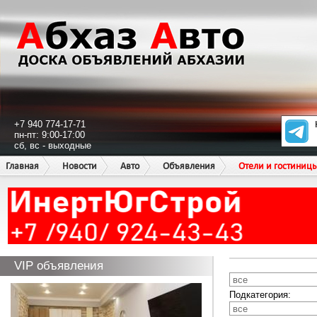
+7 940 774-17-71
пн-пт: 9:00-17:00
сб, вс - выходные
Главная
Новости
Авто
Объявления
Отели и гостиниц
VIP объявления
Подкатегория: