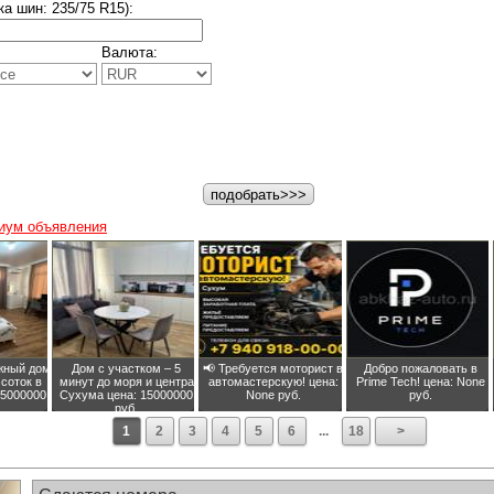
а шин: 235/75 R15):
Валюта:
подобрать>>>
иум объявления
жный дом
Дом с участком – 5
📢 Требуется моторист в
Добро пожаловать в
 соток в
минут до моря и центра
автомастерскую!
цена:
Prime Tech!
цена: None
15000000
Сухума
цена: 15000000
None руб.
руб.
руб.
1
2
3
4
5
6
...
18
>