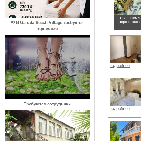
USDT Обмен 
стороны
цена:
📢 В Garuda Beach Village требуется
горничная
подробнее
Требуются сотрудники
подробнее