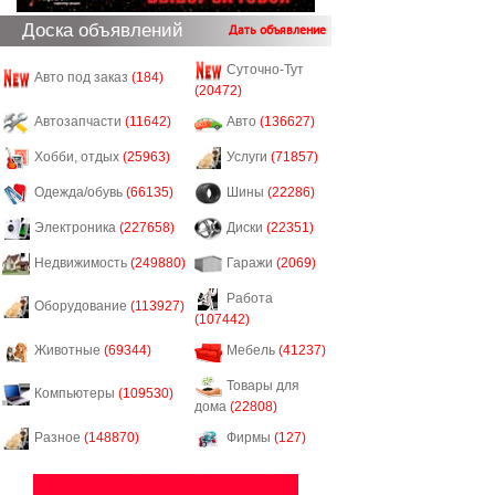
Доска объявлений
Дать объявление
Суточно-Тут
Авто под заказ
(184)
(20472)
Автозапчасти
(11642)
Авто
(136627)
Хобби, отдых
(25963)
Услуги
(71857)
Одежда/обувь
(66135)
Шины
(22286)
Электроника
(227658)
Диски
(22351)
Недвижимость
(249880)
Гаражи
(2069)
Работа
Оборудование
(113927)
(107442)
Животные
(69344)
Мебель
(41237)
Товары для
Компьютеры
(109530)
дома
(22808)
Разное
(148870)
Фирмы
(127)