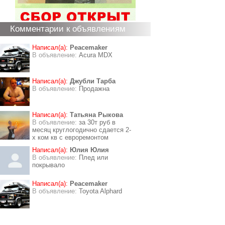
Комментарии к объявлениям
Написал(а):
Peacemaker
В объявление:
Acura MDX
Написал(а):
Джубли Тарба
В объявление:
Продажна
Написал(а):
Татьяна Рыкова
В объявление:
за 30т руб в
месяц круглогодично сдается 2-
х ком кв с евроремонтом
Написал(а):
Юлия Юлия
В объявление:
Плед или
покрывало
Написал(а):
Peacemaker
В объявление:
Toyota Alphard