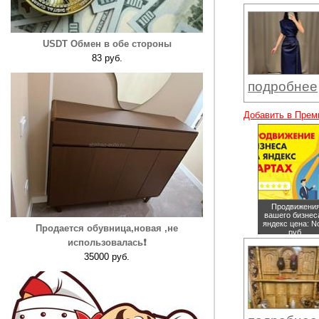
USDT Обмен в обе стороны
83 руб.
подробнее
Добавить в Прем
Продвижени
вашего бизнес
яндекс
цена: N
Продается обувница,новая ,не
руб.
использовалась❗️
35000 руб.