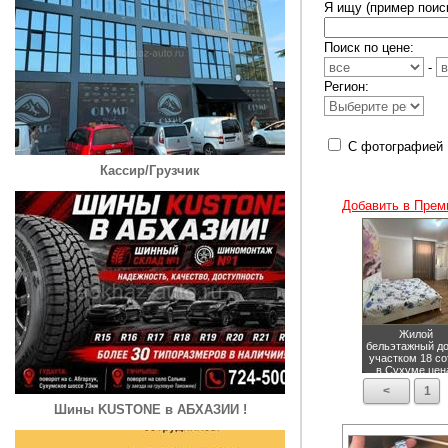
Я ищу (пример поиск
Поиск по цене:
-
Регион:
С фотографией
Кассир/Грузчик
Добавить в Прем
Жилой
бельэтажный д
участком 18 со
в Сухуме
цен
15000000 руб
<
1
Шины KUSTONE в АБХАЗИИ !