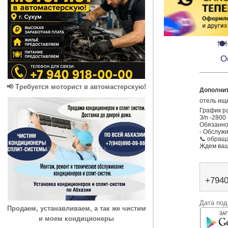
🍽
О
📢 Требуется моторист в автомастерскую!
Дополни
отель ище
График раб
З/п -2800 
Обязанно
- Обслужи
📞 обраща
Ждем ваш
+794
Дата под
Продаем, устанавливаем, а так же чистим
и моем кондиционеры