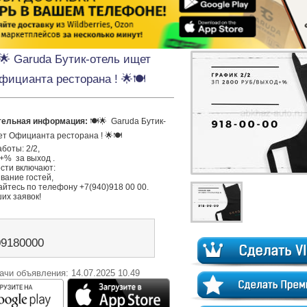
️🌟 Garuda Бутик-отель ищет
фицианта ресторана ! 🌟🍽️
тельная информация:
 🍽️🌟  Garuda Бутик-
т Официанта ресторана ! 🌟🍽️

оты: 2/2,  

+%  за выход .

сти включают:

вание гостей,

йтесь по телефону +7(940)918 00 00.

их заявок!
09180000
ачи объявления: 14.07.2025 10.49