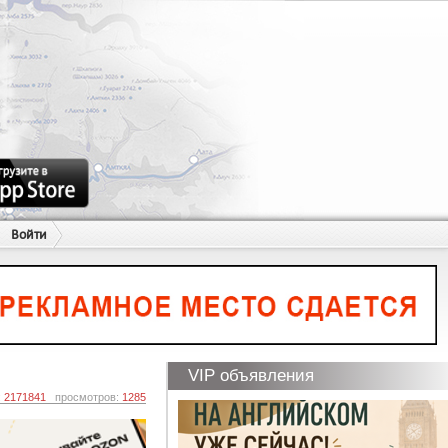
Войти
VIP объявления
:
2171841
просмотров:
1285