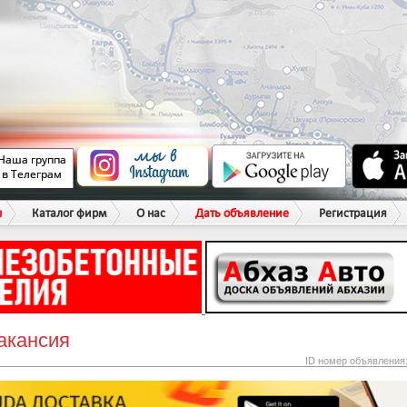
ы
Каталог фирм
О нас
Дать объявление
Регистрация
акансия
ID номер объявления