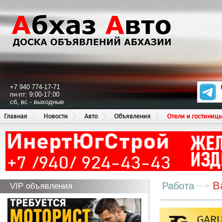
+7 940 774-17-71
пн-пт: 9:00-17:00
сб, вс - выходные
Главная
Новости
Авто
Объявления
Отели и гостиниц
В
Работа
VIP объявления