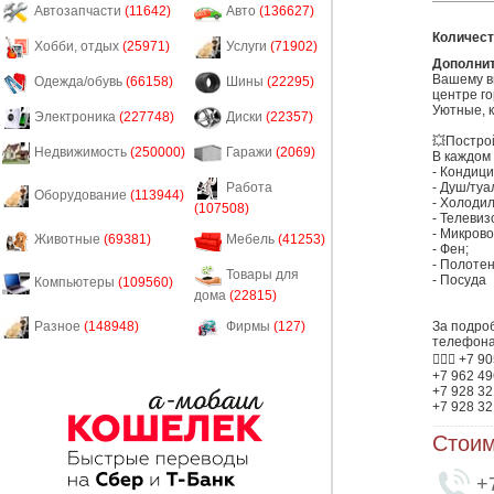
Автозапчасти
(11642)
Авто
(136627)
Количест
Хобби, отдых
(25971)
Услуги
(71902)
Дополни
Вашему вн
Одежда/обувь
(66158)
Шины
(22295)
центре го
Уютные, 
Электроника
(227748)
Диски
(22357)
💥Построй
Недвижимость
(250000)
Гаражи
(2069)
В каждом 
- Кондици
- Душ/туал
Работа
Оборудование
(113944)
- Холодил
(107508)
- Телевиз
- Микрово
Животные
(69381)
Мебель
(41253)
- Фен;

- Полотен
Товары для
- Посуда

Компьютеры
(109560)
дома
(22815)
За подро
Разное
(148948)
Фирмы
(127)
телефона
👉🏼😜 +7 9
+7 962 49
+7 928 32
+7 928 32
Стоим
+