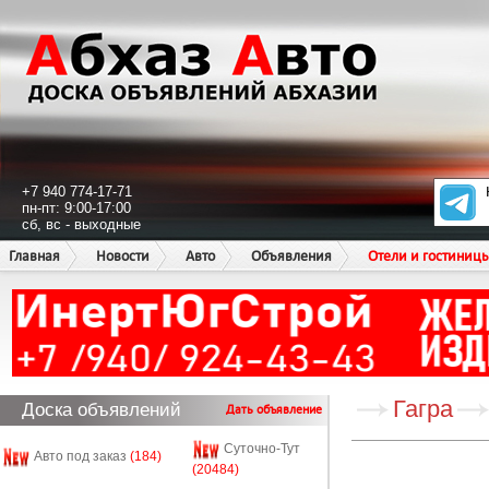
+7 940 774-17-71
пн-пт: 9:00-17:00
сб, вс - выходные
Главная
Новости
Авто
Объявления
Отели и гостиниц
Гагра
Доска объявлений
Дать объявление
Суточно-Тут
Авто под заказ
(184)
(20484)