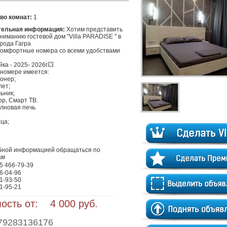
во комнат:
1
тельная информация:
 Хотим представить 
иманию гостевой дом "Villa PARADISE " в 
рода Гагра

комфортные номера со всеми удобствами

ка - 2025- 2026г💥

номере имеется:

онер;

ет;

ьник;

ор, Смарт ТВ.

лновая печь

ца;

бной информацией обращаться по 
м

05 466-79-39

6-04-96

1-93-50

1-95-21
ость от: 4 000 руб.
79283136176