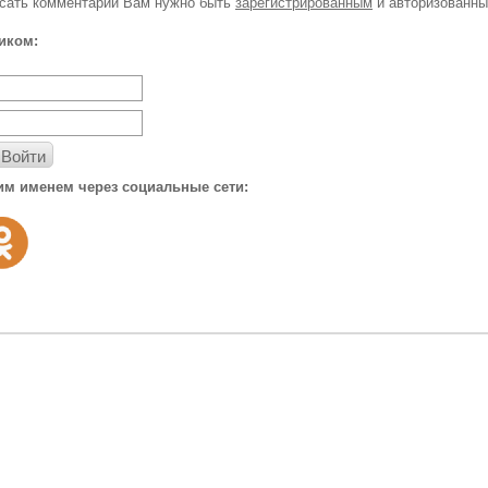
исать комментарий Вам нужно быть
зарегистрированным
и авторизованны
иком:
Войти
им именем через социальные сети: