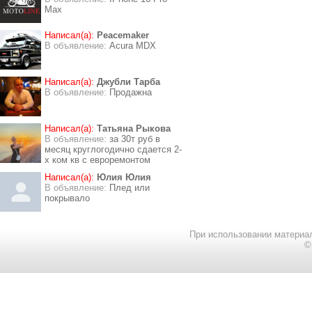
Max
Написал(а):
Peacemaker
В объявление:
Acura MDX
Написал(а):
Джубли Тарба
В объявление:
Продажна
Написал(а):
Татьяна Рыкова
В объявление:
за 30т руб в
месяц круглогодично сдается 2-
х ком кв с евроремонтом
Написал(а):
Юлия Юлия
В объявление:
Плед или
покрывало
При использовании материал