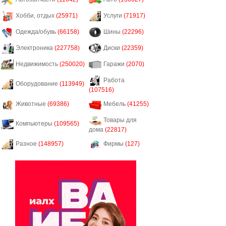
Хобби, отдых
(25971)
Услуги
(71917)
Одежда/обувь
(66158)
Шины
(22296)
Электроника
(227758)
Диски
(22359)
Недвижимость
(250020)
Гаражи
(2070)
Работа
Оборудование
(113949)
(107516)
Животные
(69386)
Мебель
(41255)
Товары для
Компьютеры
(109565)
дома
(22817)
Разное
(148957)
Фирмы
(127)