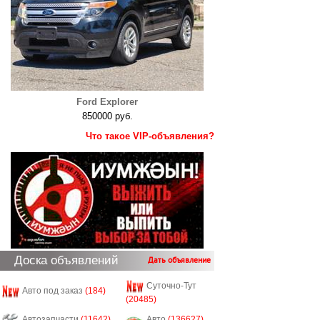
Ford Explorer
850000 руб.
Что такое VIP-объявления?
Доска объявлений
Дать объявление
Суточно-Тут
Авто под заказ
(184)
(20485)
Автозапчасти
(11642)
Авто
(136627)