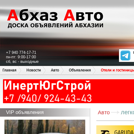
+7 940 774-17-71
пн-пт: 9:00-17:00
сб, вс - выходные
Главная
Новости
Авто
Объявления
Отели и гостиниц
легк
VIP объявления
Авто