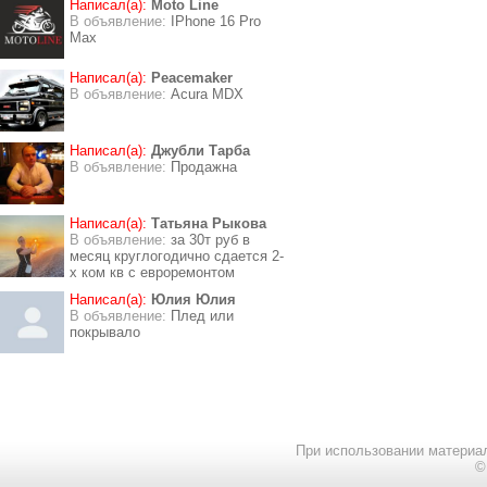
Написал(а):
Moto Line
В объявление:
IPhone 16 Pro
Max
Написал(а):
Peacemaker
В объявление:
Acura MDX
Написал(а):
Джубли Тарба
В объявление:
Продажна
Написал(а):
Татьяна Рыкова
В объявление:
за 30т руб в
месяц круглогодично сдается 2-
х ком кв с евроремонтом
Написал(а):
Юлия Юлия
В объявление:
Плед или
покрывало
При использовании материал