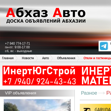
+7 940 774-17-71
пн-пт: 9:00-17:00
сб, вс - выходные
Главная
Новости
Авто
Объявления
Отели и гостиниц
Р
Разное
VIP объявления