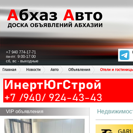
+7 940 774-17-71
пн-пт: 9:00-17:00
сб, вс - выходные
Главная
Новости
Авто
Объявления
Отели и гостиниц
Недвижимос
VIP объявления