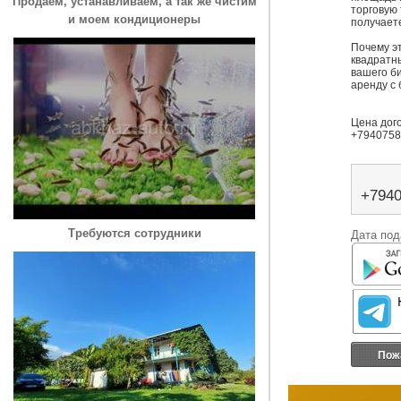
Продаем, устанавливаем, а так же чистим
торговую 
и моем кондиционеры
получаете
Почему э
квадратны
вашего би
аренду с 
Цена дого
+7940758
+794
Требуются сотрудники
Дата под
Пож