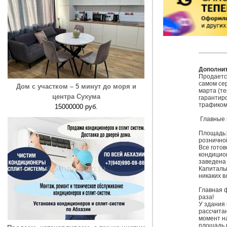
Дополни
Продаетс
самом сер
Дом с участком – 5 минут до моря и
марта (те
центра Сухума
гарантир
трафиком.
15000000 руб.
 Главные преимущества объекта:

Площадь:
розничной
Все готов
кондицион
заведена 
Капиталь
никаких в
Главная 
раза!

У здания
рассчитан
момент на
площадь 