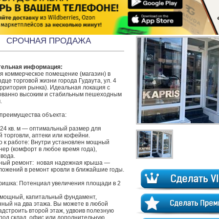
СРОЧНАЯ ПРОДАЖА
тельная информация:
я коммерческое помещение (магазин) в 
дце торговой жизни города Гудаута, ул. 4 
рритория рынка). Идеальная локация с 
ованно высоким и стабильным пешеходным 


24 кв. м — оптимальный размер для 
 торговли, аптеки или кофейни.

о к работе: Внутри установлен мощный 
ер (комфорт в любое время года), 
вода.

ный ремонт:  новая надежная крыша — 
ложений в ремонт кровли в ближайшие годы.

фишка: Потенциал увеличения площади в 2 
 мощный, капитальный фундамент, 
ный на два этажа. Вы можете в любой 
дстроить второй этаж, удвоив полезную 
под склад, офис или дополнительную 