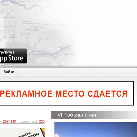
Войти
VIP объявления
я:
2594140
просмотров:
235