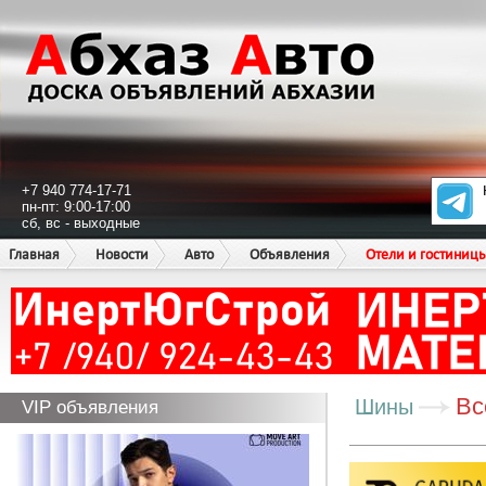
+7 940 774-17-71
пн-пт: 9:00-17:00
сб, вс - выходные
Главная
Новости
Авто
Объявления
Отели и гостиниц
Вс
Шины
VIP объявления