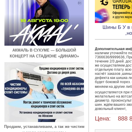
Шины Б У в 
,н
Дополнительная ин
АКМАЛЬ В СУХУМЕ — БОЛЬШОЙ
наличии уточняйте по
КОНЦЕРТ НА СТАДИОНЕ «ДИНАМО»
7366636/9999636, При
течение 2/3 дней. дос
же осуществляем доста
отдельную плату. всю
насчёт заказов ,шины 
дефекта как шишка ли
будет боковой порез.
меняем на другие либо
осуществляется при 
желательно на вотсап
диаметр. проконсульт
шин. ждём вашего звон
довольный клиент,
Цена: 888 8
Продаем, устанавливаем, а так же чистим