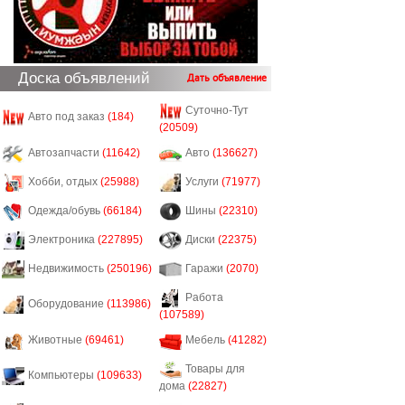
Доска объявлений
Дать объявление
Суточно-Тут
Авто под заказ
(184)
(20509)
Автозапчасти
(11642)
Авто
(136627)
Хобби, отдых
(25988)
Услуги
(71977)
Одежда/обувь
(66184)
Шины
(22310)
Электроника
(227895)
Диски
(22375)
Недвижимость
(250196)
Гаражи
(2070)
Работа
Оборудование
(113986)
(107589)
Животные
(69461)
Мебель
(41282)
Товары для
Компьютеры
(109633)
дома
(22827)