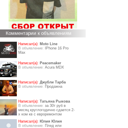
Комментарии к объявлениям
Написал(а):
Moto Line
В объявление:
IPhone 16 Pro
Max
Написал(а):
Peacemaker
В объявление:
Acura MDX
Написал(а):
Джубли Тарба
В объявление:
Продажна
Написал(а):
Татьяна Рыкова
В объявление:
за 30т руб в
месяц круглогодично сдается 2-
х ком кв с евроремонтом
Написал(а):
Юлия Юлия
В объявление:
Плед или