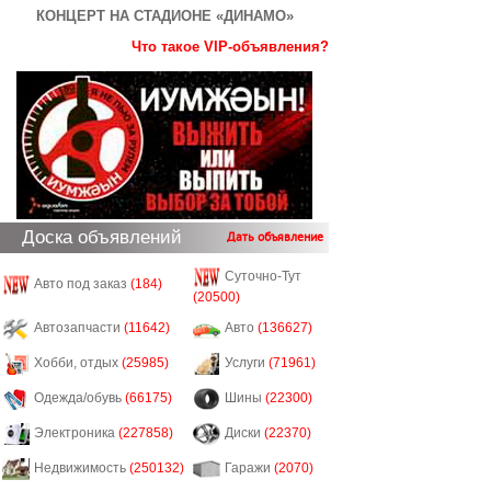
КОНЦЕРТ НА СТАДИОНЕ «ДИНАМО»
Что такое VIP-объявления?
Доска объявлений
Дать объявление
Суточно-Тут
Авто под заказ
(184)
(20500)
Автозапчасти
(11642)
Авто
(136627)
Хобби, отдых
(25985)
Услуги
(71961)
Одежда/обувь
(66175)
Шины
(22300)
Электроника
(227858)
Диски
(22370)
Недвижимость
(250132)
Гаражи
(2070)