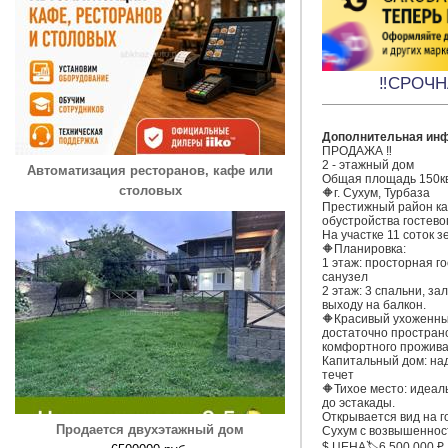
‼️СРОЧН
Дополнительная ин
ПРОДАЖА ‼️

2 - этажный дом

Автоматизация ресторанов, кафе или
Общая площадь 150кв
столовых
🔶г. Сухум, Турбаза

Престижный район как
обустройства гостевог
На участке 11 соток зе
🔶Планировка:

1 этаж: просторная го
санузел

2 этаж: 3 спальни, за
выходу на балкон.

🔶Красивый ухоженны
достаточно пространс
комфортного прожива
Капитальный дом: над
течет

🔶Тихое место: идеаль
до эстакады.

Открывается вид на го
Продается двухэтажный дом
Сухум с возвышенност
$ ЦЕНА🏷️6 500 000 ₽
