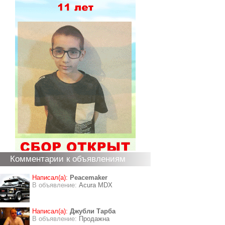
Комментарии к объявлениям
Написал(а):
Peacemaker
В объявление:
Acura MDX
Написал(а):
Джубли Тарба
В объявление:
Продажна