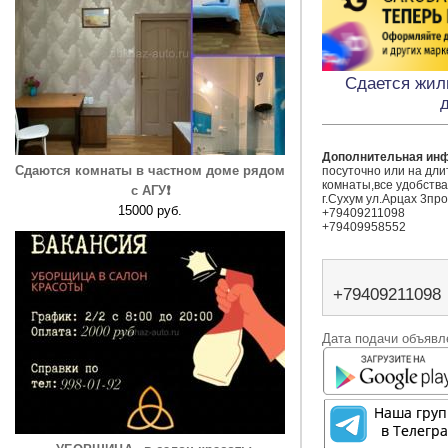
Сдается жил
д
Дополнительная ин
Сдаются комнаты в частном доме рядом
посуточно или на дли
комнаты,все удобства
с АГУ❗️
г.Сухум ул.Арцах 3про
15000 руб.
+79409211098

+79409958552
+79409211098
Дата подачи объявле