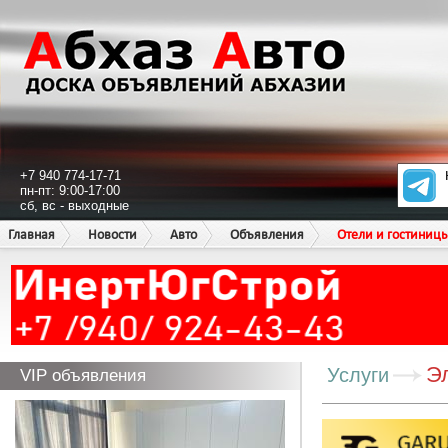
+7 940 774-17-71
пн-пт: 9:00-17:00
сб, вс - выходные
Главная
Новости
Авто
Объявления
Отели и гостиниц
Э
Услуги
VIP объявления