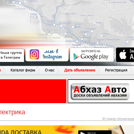
ы
Каталог фирм
О нас
Дать объявление
Регистрация
лектрика
ID номер объявлени