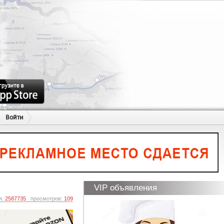
Войти
VIP объявления
я:
2587735
просмотров:
109