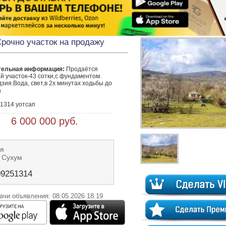
рочно участок на продажу
тельная информация:
 Продаётся 
 участок-43 сотки,с фундаментом.

зия.Вода, свет,в 2х минутах ходьбы до 


1314 уотсап 
 6 000 000 руб.
Ая
 Сухум
09251314
ачи объявления: 08.05.2026 18.19