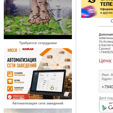
С
Дополни
земельный
Ул.Асланд
Требуются сотрудники
р.Баслата
Срочно!

+7940925
Цена:
Имя: 
Адрес:
+794
Дата под
Автоматизация сети заведений