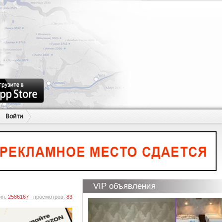
Войти
VIP объявления
ия:
2586167
просмотров:
83