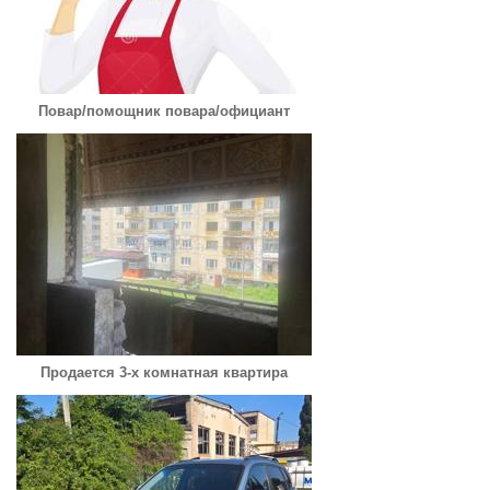
Повар/помощник повара/официант
Продается 3-х комнатная квартира