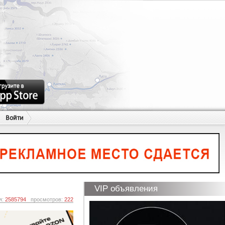
Войти
VIP объявления
я:
2585794
просмотров:
222