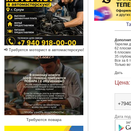
Т
Дополни
Тарелки д
62 плоски
📢 Требуется моторист в автомастерскую!
6 плоских
35 глубок
Все за 6 т
Только во
Дать
Цена:
+794
Дата под
Требуются повара