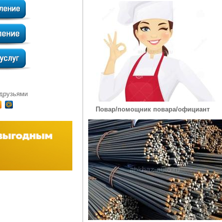
 друзьями
Повар/помощник повара/официант