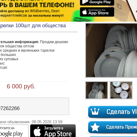
арелки 100шт для общества
тельная информация:
 Продам дешево

ля общества оптом

х средних и маленьких тарелок

 больших

их суповых

ыс

тсап

 6 000 руб.
07262266
ачи объявления: 08.05.2026 13.59