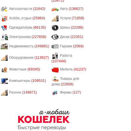
(20472)
Автозапчасти
(11642)
Авто
(136627)
Хобби, отдых
(25964)
Услуги
(71858)
Одежда/обувь
(66135)
Шины
(22286)
Электроника
(227658)
Диски
(22351)
Недвижимость
(249881)
Гаражи
(2069)
Работа
Оборудование
(113927)
(107444)
Животные
(69345)
Мебель
(41237)
Товары для
Компьютеры
(109531)
дома
(22808)
Разное
(148871)
Фирмы
(127)