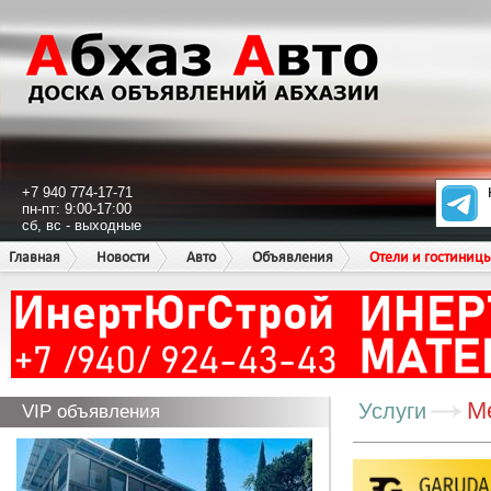
+7 940 774-17-71
пн-пт: 9:00-17:00
сб, вс - выходные
Главная
Новости
Авто
Объявления
Отели и гостиниц
М
Услуги
VIP объявления