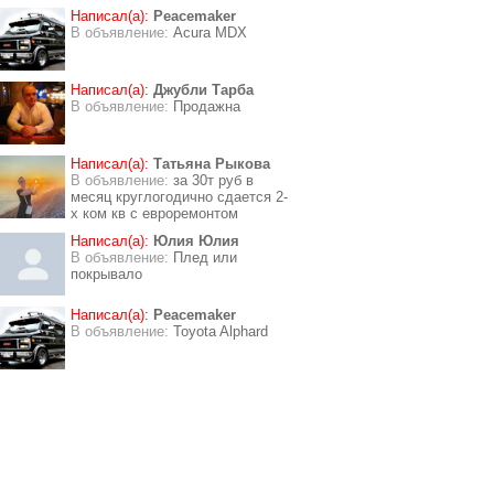
Написал(а):
Peacemaker
В объявление:
Acura MDX
Написал(а):
Джубли Тарба
В объявление:
Продажна
Написал(а):
Татьяна Рыкова
В объявление:
за 30т руб в
месяц круглогодично сдается 2-
х ком кв с евроремонтом
Написал(а):
Юлия Юлия
В объявление:
Плед или
покрывало
Написал(а):
Peacemaker
В объявление:
Toyota Alphard