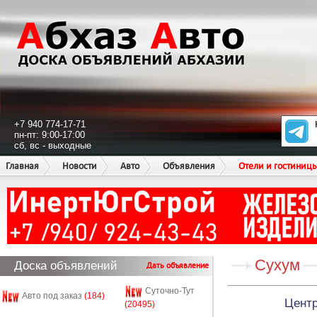
+7 940 774-17-71
пн-пт: 9:00-17:00
сб, вс - выходные
Главная
Новости
Авто
Объявления
Отели и гостиниц
Сухум
Доска объявлений
Дать объявление
Суточно-Тут
Авто под заказ
(184)
Центр
(20495)