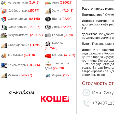
Автозапчасти
(11642)
Авто
(136627)
Расстояние до моря:
Хобби, отдых
(25977)
Услуги
(71943)
Проживание:
Г Сухум
Одежда/обувь
(66165)
Шины
(22299)
Инфраструктура:
Вся
доступности кафе ре
Электроника
(227807)
Диски
(22366)
т д
Удобства:
Все удобст
Недвижимость
(250077)
Гаражи
(2070)
проживания ремонт и
Работа
Пляж:
Песчано галеч
Оборудование
(113958)
(107545)
Дополнительная ин
отдыхающим с России 
Животные
(69410)
Мебель
(41263)
центре города Сухум,у
гостиницы Интерсухум
Товары для
. Есть все удобства д
Компьютеры
(109586)
только Ватсап Телегр
дома
(22820)
забронировать.от 5 дн
середины июня 
Разное
(148997)
Фирмы
(127)
Стоимость от
Имя: Сух
+7940711