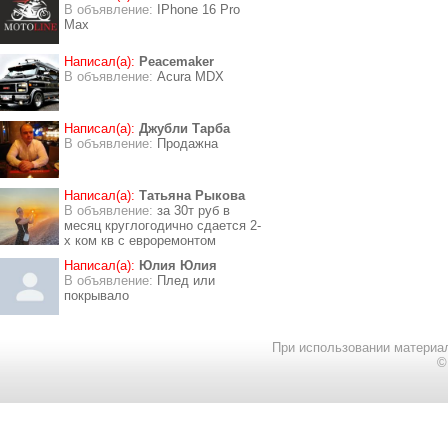
В объявление:
IPhone 16 Pro
Max
Написал(а):
Peacemaker
В объявление:
Acura MDX
Написал(а):
Джубли Тарба
В объявление:
Продажна
Написал(а):
Татьяна Рыкова
В объявление:
за 30т руб в
месяц круглогодично сдается 2-
х ком кв с евроремонтом
Написал(а):
Юлия Юлия
В объявление:
Плед или
покрывало
При использовании материал